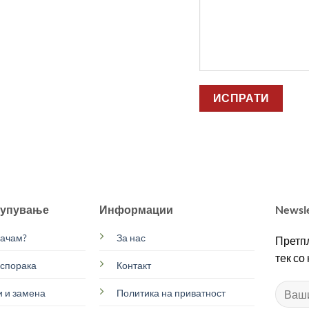
купување
Информации
Newsl
рачам?
За нас
Претпл
тек со
испорака
Контакт
 и замена
Политика на приватност