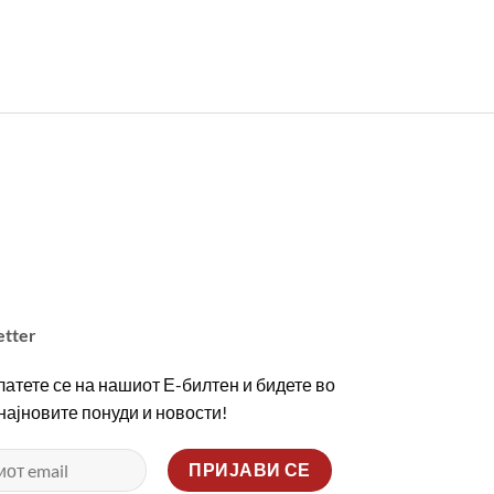
etter
атете се на нашиот Е-билтен и бидете во
 најновите понуди и новости!