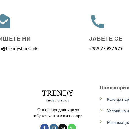
ИШЕТЕ НИ
ЈАВЕТЕ СЕ
fo@trendyshoes.mk
+389 77 937 979
Помош при 
Како да на
Онлајн продавница за
Услови на 
обувки, чанти и аксесоари
Рекламации