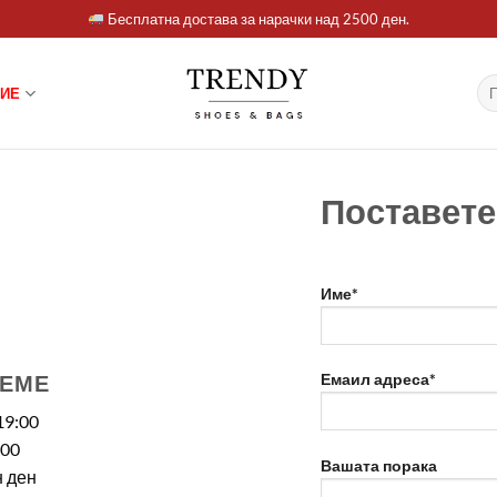
Бесплатна достава за нарачки над 2500 ден.
Ба
ИЕ
за:
Поставет
Постави прашање
Име*
РЕМЕ
Емаил адреса*
19:00
:00
Вашата порака
 ден