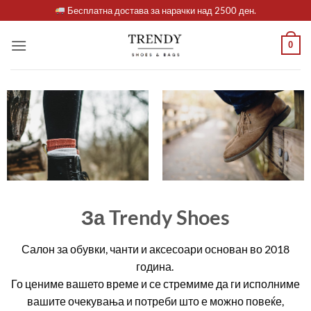
Skip
Бесплатна достава за нарачки над 2500 ден.
to
content
0
За Trendy Shoes
Салон за обувки, чанти и аксесоари основан во 2018
година.
Го цениме вашето време и се стремиме да ги исполниме
вашите очекувања и потреби што е можно повеќе,