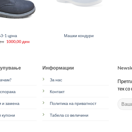
+
3-1 црна
Машки кондури
Original
Current
ен
1000,00
ден
price
price
was:
is:
1400,00 ден.
1000,00 ден.
купување
Информации
Newsl
рачам?
За нас
Претпл
тек со
испорака
Контакт
 и замена
Политика на приватност
 купони
Табела со величини