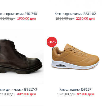
+
жни црни чизми 240-740
Кожни црни чизми 2231-02
Original
Current
Original
Curren
490,00
ден
1900,00
ден
2990,00
ден
2250,00
ден
price
price
price
price
was:
is:
was:
is:
2490,00 ден.
1900,00 ден.
2990,00 ден.
2250,00
-36%
+
жни црни чизми B3117-3
Камел патики D9157
Original
Current
Original
Current
900,00
ден
3090,00
ден
1390,00
ден
890,00
ден
price
price
price
price
was:
is:
was:
is:
3900,00 ден.
3090,00 ден.
1390,00 ден.
890,00 