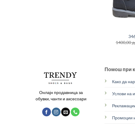
+
346
1400,00
д
Помош при 
Како да на
Онлајн продавница за
Услови на 
обувки, чанти и аксесоари
Рекламации
Промоции и