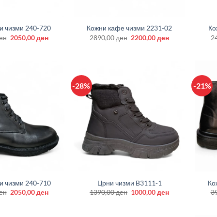
+
+
и чизми 240-720
Кожни кафе чизми 2231-02
Ко
Original
Current
Original
Current
ен
2050,00
ден
2890,00
ден
2200,00
ден
2
price
price
price
price
was:
is:
was:
is:
2690,00 ден.
2050,00 ден.
2890,00 ден.
2200,00 ден.
-28%
-21%
+
+
и чизми 240-710
Црни чизми B3111-1
Ко
Original
Current
Original
Current
ен
2050,00
ден
1390,00
ден
1000,00
ден
3
price
price
price
price
was:
is:
was:
is:
2690,00 ден.
2050,00 ден.
1390,00 ден.
1000,00 ден.