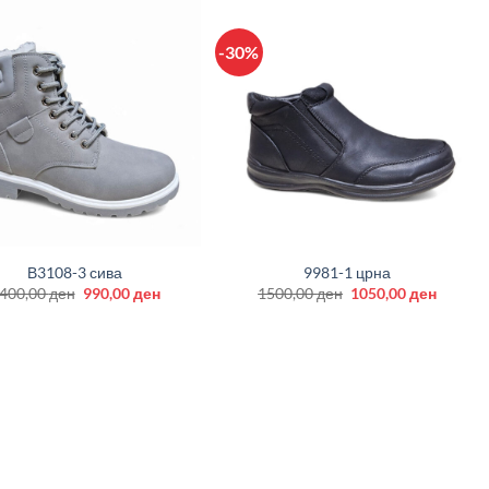
-30%
+
В3108-3 сива
9981-1 црна
Original
Current
Original
Curren
400,00
ден
990,00
ден
1500,00
ден
1050,00
ден
price
price
price
price
was:
is:
was:
is:
1400,00 ден.
990,00 ден.
1500,00 ден.
1050,00