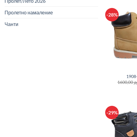
Пролет/Лето 2026
Пролетно намаление
-28%
Чанти
+
1908
1600,00
д
-29%