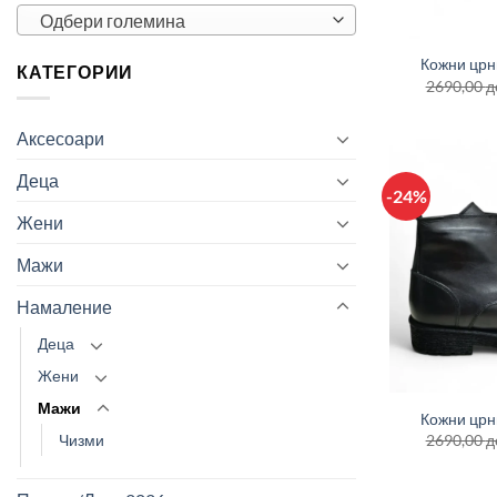
+
Одбери големина
Кожни црн
КАТЕГОРИИ
2690,00
д
Аксесоари
Деца
-24%
Жени
Мажи
Намаление
Деца
+
Жени
Мажи
Кожни црн
2690,00
д
Чизми