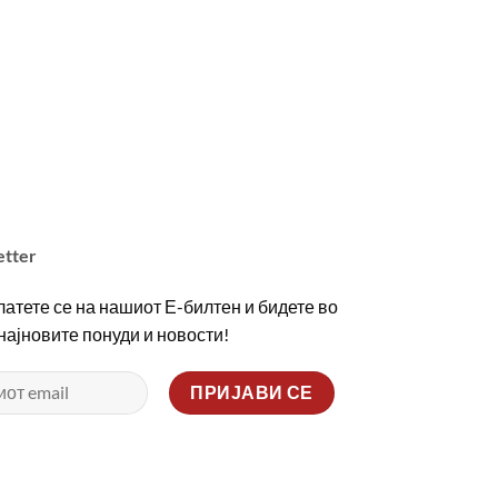
etter
атете се на нашиот Е-билтен и бидете во
 најновите понуди и новости!