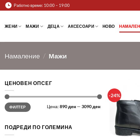
Skip
Работно време: 10:00 – 19:00
to
content
ЖЕНИ
МАЖИ
ДЕЦА
АКСЕСОАРИ
НОВО
НАМАЛЕН
Намаление
/
Мажи
ЦЕНОВЕН ОПСЕГ
-24%
Мин.
Макс.
Цена:
890 ден
—
3090 ден
ФИЛТЕР
цена
цена
ПОДРЕДИ ПО ГОЛЕМИНА