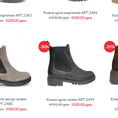
+
+
Кожни црни мартинки АРТ.2466
мартинки АРТ.2363
Кож
Original
Current
6490,00
ден
4200,00
ден
Original
Current
ен
4200,00
ден
5
price
price
price
price
was:
is:
was:
is:
6490,00 ден.
4200,00 ден.
6490,00 ден.
4200,00 ден.
-30%
-25%
+
+
пе велур чизми
Кож
Кожни црни чизми АРТ.2499
РТ.2480
Original
Current
4990,00
ден
3500,00
ден
price
price
Original
Current
ен
3500,00
ден
2
was:
is:
price
price
4990,00 ден.
3500,00 ден.
was:
is: