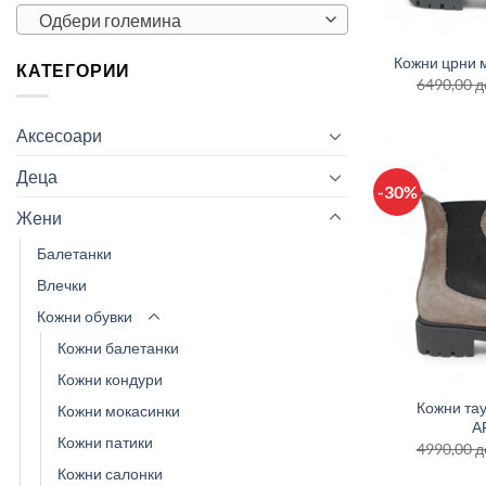
+
Одбери големина
Кожни црни 
КАТЕГОРИИ
6490,00
д
Аксесоари
Деца
-30%
Жени
Балетанки
Влечки
Кожни обувки
Кожни балетанки
+
Кожни кондури
Кожни тау
Кожни мокасинки
А
Кожни патики
4990,00
д
Кожни салонки