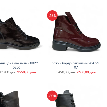
2990,00 ден.
2250,00 ден.
-26%
+
жни црна лак чизми 0029
Кожни бордо лак чизми 984-22-
0280
07
Original
Current
Original
Curren
390,00
ден
2550,00
ден
3490,00
ден
2600,00
ден
price
price
price
price
was:
is:
was:
is:
3390,00 ден.
2550,00 ден.
3490,00 ден.
2600,00
-30%