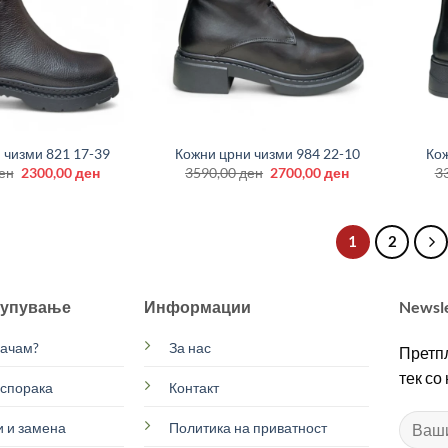
+
+
 чизми 821 17-39
Кожни црни чизми 984 22-10
Кож
Original
Current
Original
Current
ен
2300,00
ден
3590,00
ден
2700,00
ден
3
price
price
price
price
was:
is:
was:
is:
3090,00 ден.
2300,00 ден.
3590,00 ден.
2700,00 ден.
1
2
купување
Информации
Newsl
рачам?
За нас
Претпл
тек со
испорака
Контакт
 и замена
Политика на приватност