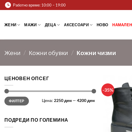
Skip
Работно време: 10:00 – 19:00
to
content
ЖЕНИ
МАЖИ
ДЕЦА
АКСЕСОАРИ
НОВО
НАМАЛЕН
Жени
/
Кожни обувки
/
Кожни чизми
ЦЕНОВЕН ОПСЕГ
-35%
Мин.
Макс.
Цена:
2250 ден
—
4200 ден
ФИЛТЕР
цена
цена
ПОДРЕДИ ПО ГОЛЕМИНА