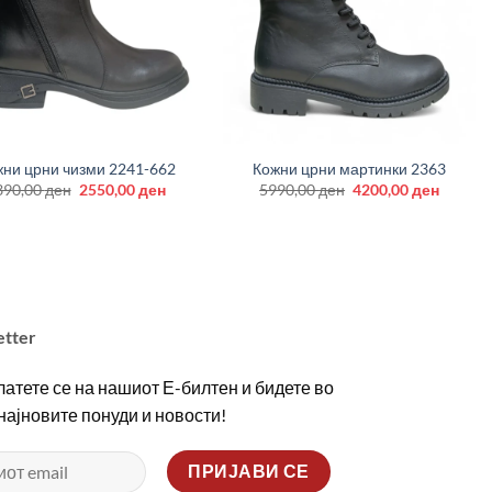
+
ни црни чизми 2241-662
Кожни црни мартинки 2363
Original
Current
Original
Curren
390,00
ден
2550,00
ден
5990,00
ден
4200,00
ден
price
price
price
price
was:
is:
was:
is:
3390,00 ден.
2550,00 ден.
5990,00 ден.
4200,00
etter
атете се на нашиот Е-билтен и бидете во
 најновите понуди и новости!