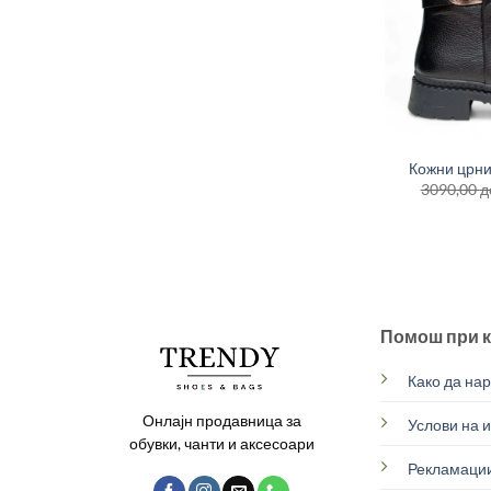
+
Кожни црни
3090,00
д
Помош при 
Како да на
Онлајн продавница за
Услови на 
обувки, чанти и аксесоари
Рекламации