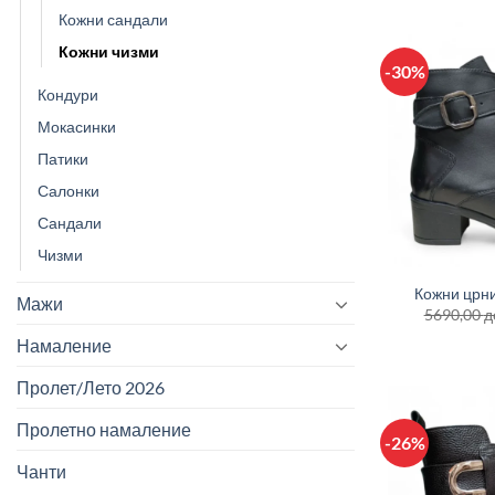
Кожни сандали
Кожни чизми
-30%
Кондури
Мокасинки
Патики
Салонки
Сандали
+
Чизми
Кожни црни
Мажи
5690,00
д
Намаление
Пролет/Лето 2026
Пролетно намаление
-26%
Чанти