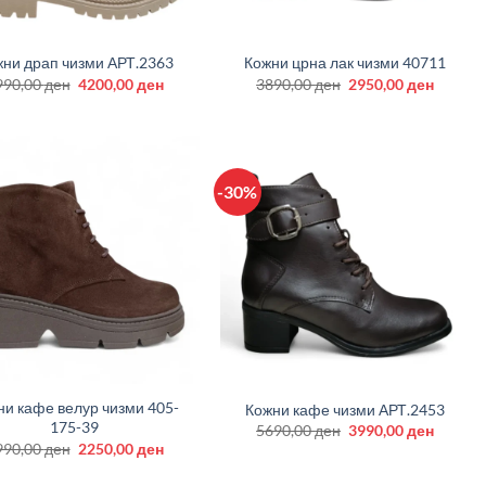
+
ни драп чизми АРТ.2363
Кожни црна лак чизми 40711
Original
Current
Original
Curren
990,00
ден
4200,00
ден
3890,00
ден
2950,00
ден
price
price
price
price
was:
is:
was:
is:
5990,00 ден.
4200,00 ден.
3890,00 ден.
2950,00
-30%
+
ни кафе велур чизми 405-
Кожни кафе чизми АРТ.2453
175-39
Original
Curren
5690,00
ден
3990,00
ден
price
price
Original
Current
990,00
ден
2250,00
ден
was:
is:
price
price
5690,00 ден.
3990,00
was:
is: