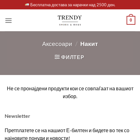
Skip
Бесплатна достава за нарачки над 2500 ден.
to
content
0
Аксесоари
/
Накит
ФИЛТЕР
Не се пронајдени продукти кои се совпаѓаат на вашиот
избор.
Newsletter
Претплатете се на нашиот Е-билтен и бидете во тек со
најновите понуди и новости!