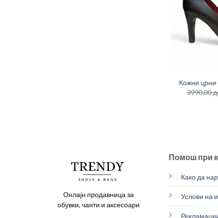
+
Кожни црни 
3990,00
д
Помош при 
Како да на
Онлајн продавница за
Услови на 
обувки, чанти и аксесоари
Рекламации