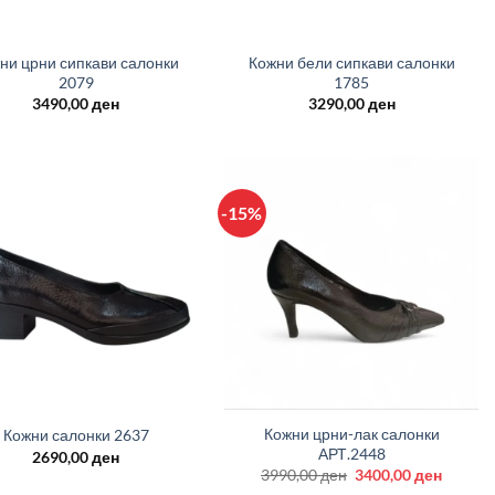
+
ни црни сипкави салонки
Кожни бели сипкави салонки
2079
1785
3490,00
ден
3290,00
ден
-15%
+
Кожни црни-лак салонки
Кожни салонки 2637
АРТ.2448
2690,00
ден
Original
Curren
3990,00
ден
3400,00
ден
price
price