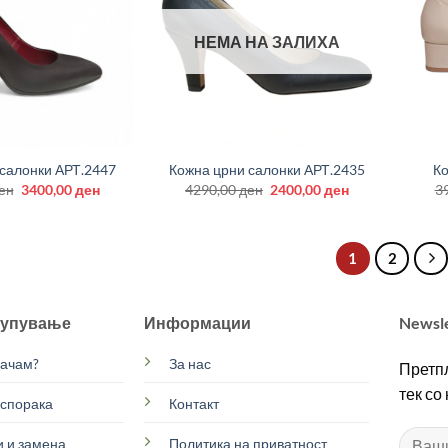
НЕМА НА ЗАЛИХА
+
+
салонки АРТ.2447
Кожна црни салонки АРТ.2435
Ко
Original
Current
Original
Current
ен
3400,00
ден
4290,00
ден
2400,00
ден
3
price
price
price
price
was:
is:
was:
is:
3990,00 ден.
3400,00 ден.
4290,00 ден.
2400,00 ден.
1
2
купување
Информации
Newsl
рачам?
За нас
Претпл
тек со
испорака
Контакт
 и замена
Политика на приватност