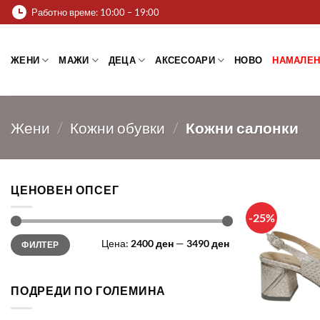
Skip
Работно време: 10:00 – 19:00
to
content
ЖЕНИ
МАЖИ
ДЕЦА
АКСЕСОАРИ
НОВО
НАМАЛЕН
Жени
/
Кожни обувки
/
Кожни салонки
ЦЕНОВЕН ОПСЕГ
-25%
Мин.
Макс.
Цена:
2400 ден
—
3490 ден
ФИЛТЕР
цена
цена
ПОДРЕДИ ПО ГОЛЕМИНА