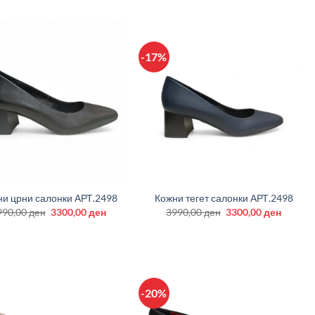
was:
is:
3990,00 ден.
3400,00
-17%
+
и црни салонки АРТ.2498
Кожни тегет салонки АРТ.2498
Original
Current
Original
Curren
990,00
ден
3300,00
ден
3990,00
ден
3300,00
ден
price
price
price
price
was:
is:
was:
is:
3990,00 ден.
3300,00 ден.
3990,00 ден.
3300,00
-20%