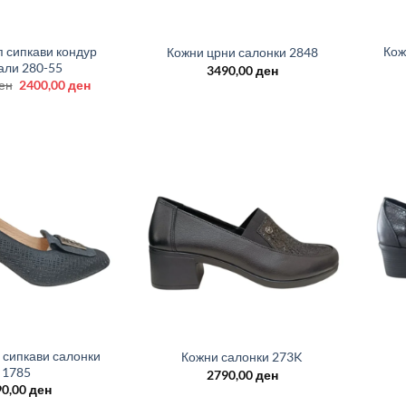
+
+
 сипкави кондур
Кож
Кожни црни салонки 2848
али 280-55
3490,00
ден
Original
Current
ен
2400,00
ден
price
price
was:
is:
3200,00 ден.
2400,00 ден.
+
+
 сипкави салонки
Кожни салонки 273K
1785
2790,00
ден
90,00
ден