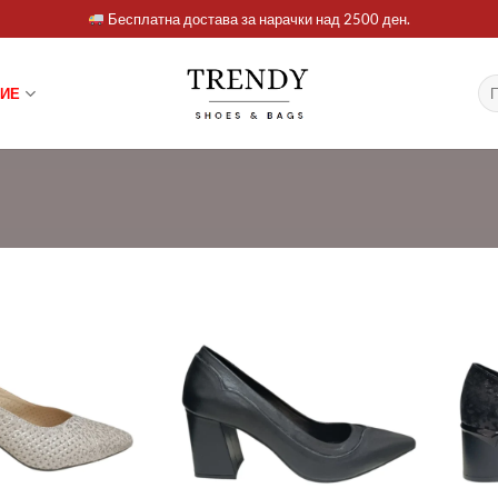
Бесплатна достава за нарачки над 2500 ден.
Ба
ИЕ
за: