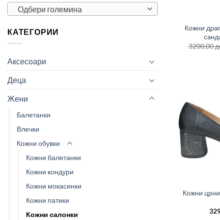
+
Одбери големина
Кожни драп
КАТЕГОРИИ
сaнд
3200,00
д
Аксесоари
Деца
Жени
Балетанки
Влечки
Кожни обувки
Кожни балетанки
Кожни кондури
+
Кожни мокасинки
Кожни црни
Кожни патики
32
Кожни салонки