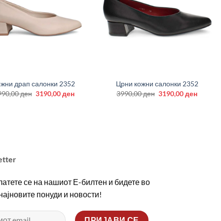
+
жни драп салонки 2352
Црни кожни салонки 2352
Original
Current
Original
Curren
990,00
ден
3190,00
ден
3990,00
ден
3190,00
ден
price
price
price
price
was:
is:
was:
is:
3990,00 ден.
3190,00 ден.
3990,00 ден.
3190,00
etter
атете се на нашиот Е-билтен и бидете во
 најновите понуди и новости!