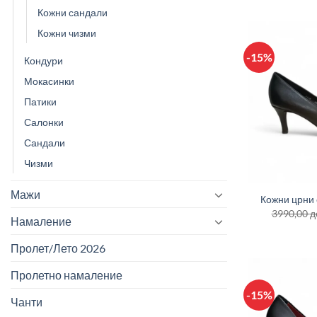
Кожни сандали
Кожни чизми
-15%
Кондури
Мокасинки
Патики
Салонки
Сандали
Чизми
+
Мажи
Кожни црни 
3990,00
д
Намаление
Пролет/Лето 2026
Пролетно намаление
-15%
Чанти