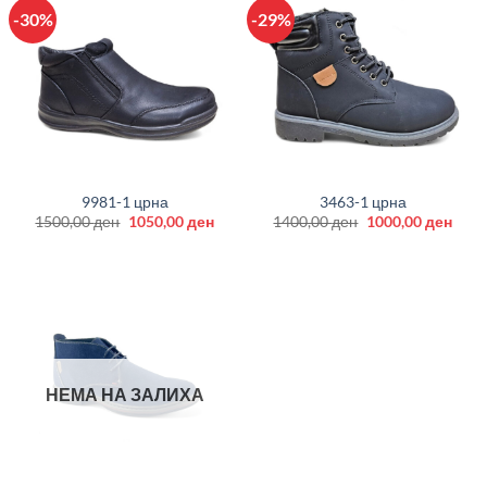
-30%
-29%
9981-1 црна
3463-1 црна
Original
Current
Original
Curr
1500,00
ден
1050,00
ден
1400,00
ден
1000,00
ден
price
price
price
price
was:
is:
was:
is:
1500,00 ден.
1050,00 ден.
1400,00 ден.
1000
НЕМА НА ЗАЛИХА