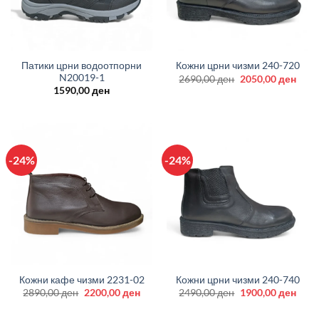
Патики црни водоотпорни
Кожни црни чизми 240-720
N20019-1
Original
Curr
2690,00
ден
2050,00
ден
price
price
1590,00
ден
was:
is:
2690,00 ден.
2050
-24%
-24%
Кожни кафе чизми 2231-02
Кожни црни чизми 240-740
Original
Current
Original
Curr
2890,00
ден
2200,00
ден
2490,00
ден
1900,00
ден
price
price
price
price
was:
is:
was:
is: