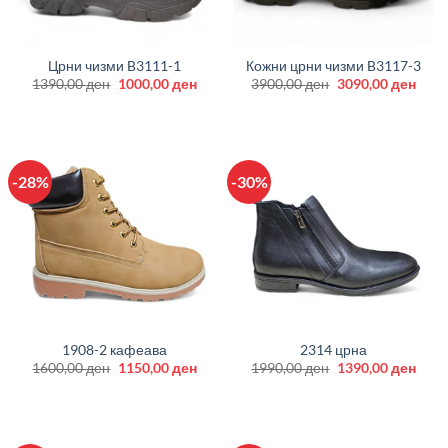
Црни чизми B3111-1
Кожни црни чизми B3117-3
Original
Current
Original
Curr
1390,00
ден
1000,00
ден
3900,00
ден
3090,00
ден
price
price
price
price
was:
is:
was:
is:
1390,00 ден.
1000,00 ден.
3900,00 ден.
3090
-28%
-30%
1908-2 кафеава
2314 црна
Original
Current
Original
Curr
1600,00
ден
1150,00
ден
1990,00
ден
1390,00
ден
price
price
price
price
was:
is:
was:
is:
1600,00 ден.
1150,00 ден.
1990,00 ден.
1390