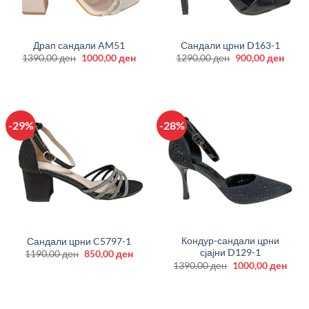
Драп сандали AM51
Сандали црни D163-1
Original
Current
Original
Curre
1390,00
ден
1000,00
ден
1290,00
ден
900,00
ден
price
price
price
price
was:
is:
was:
is:
1390,00 ден.
1000,00 ден.
1290,00 ден.
900,0
-29%
-28%
Кондур-сандали црни
Сандали црни C5797-1
сјајни D129-1
Original
Current
1190,00
ден
850,00
ден
price
price
Original
Curr
1390,00
ден
1000,00
ден
was:
is:
price
price
1190,00 ден.
850,00 ден.
was:
is:
1390,00 ден.
1000