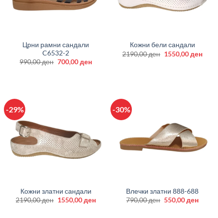
Црни рамни сандали
Кожни бели сандали
C6532-2
Original
Curr
2190,00
ден
1550,00
ден
price
price
Original
Current
990,00
ден
700,00
ден
was:
is:
price
price
2190,00 ден.
1550
was:
is:
990,00 ден.
700,00 ден.
-29%
-30%
Кожни златни сандали
Влечки златни 888-688
Original
Current
Original
Curre
2190,00
ден
1550,00
ден
790,00
ден
550,00
ден
price
price
price
price
was:
is:
was:
is: