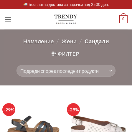
Skip
Бесплатна достава за нарачки над 2500 ден.
to
content
0
Намаление
/
Жени
/
Сандали
ФИЛТЕР
-29%
-29%