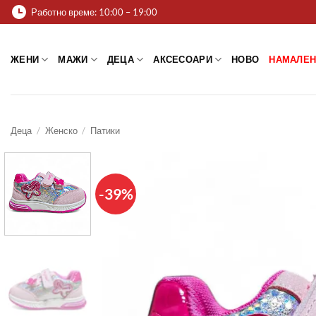
Skip
Работно време: 10:00 – 19:00
to
content
ЖЕНИ
МАЖИ
ДЕЦА
АКСЕСОАРИ
НОВО
НАМАЛЕН
Деца
/
Женско
/
Патики
-39%