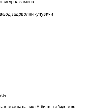
и сигурна замена
ва од задоволни купувачи
etter
атете се на нашиот Е-билтен и бидете во