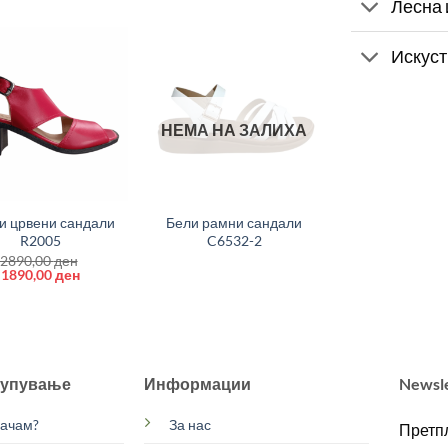
Лесна 
Искуст
НЕМА НА ЗАЛИХА
+
и црвени сандали
Бели рамни сандали
R2005
C6532-2
2890,00
ден
Original
Current
1890,00
ден
price
price
was:
is:
2890,00 ден.
1890,00 ден.
купување
Информации
Newsl
рачам?
За нас
Претпл