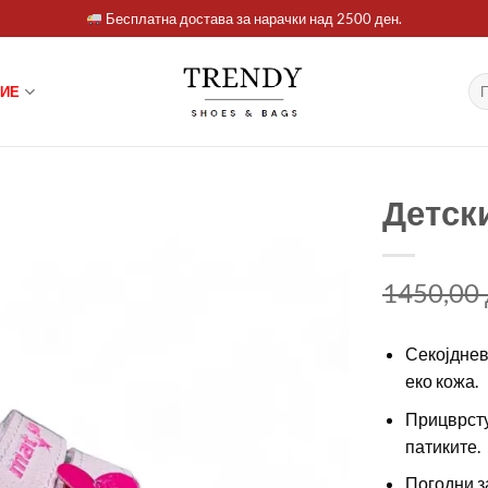
Бесплатна достава за нарачки над 2500 ден.
Ба
ИЕ
за:
Детски
1450,00
Секојднев
еко кожа.
Прицврсту
патиките.
Погодни з