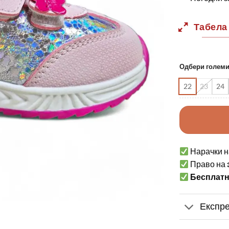
Табела
Одбери голем
22
23
24
Нарачки н
Право на
Бесплат
Експре