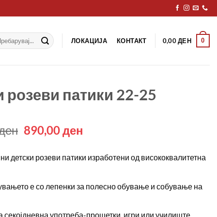
рај
ЛОКАЦИЈА
КОНТАКТ
0
0,00
ДЕН
 розеви патики 22-25
Original
Current
ден
890,00
ден
price
price
was:
is:
ни детски розеви патики изработени од висококвалитетна
1450,00 ден.
890,00 ден.
вањето е со лепенки за полесно обување и собување на
а секојдневна употреба-прошетки, игри или училиште.