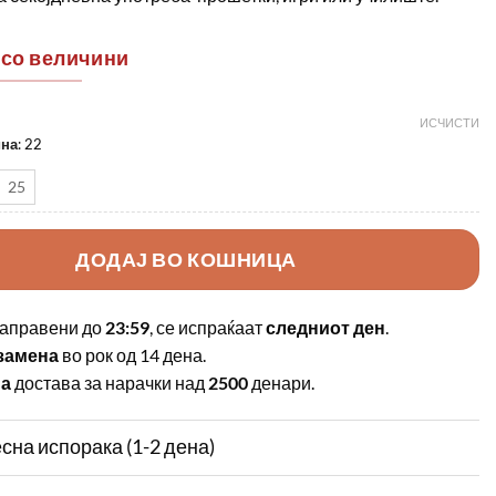
 со величини
ИСЧИСТИ
ина
:
22
25
ДОДАЈ ВО КОШНИЦА
аправени до
23:59
, се испраќаат
следниот ден
.
замена
во рок од 14 дена.
на
достава за нарачки над
2500
денари.
сна испорака (1-2 дена)