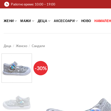
Skip
Работно време: 10:00 – 19:00
to
content
ЖЕНИ
МАЖИ
ДЕЦА
АКСЕСОАРИ
НОВО
НАМАЛЕН
Деца
/
Женско
/
Сандали
-30%