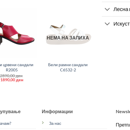
Лесна 
Искуст
НЕМА НА ЗАЛИХА
+
и црвени сандали
Бели рамни сандали
R2005
C6532-2
2890,00
ден
Original
Current
1890,00
ден
price
price
was:
is:
2890,00 ден.
1890,00 ден.
купување
Информации
Newsl
рачам?
За нас
Претпл