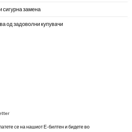
и сигурна замена
ва од задоволни купувачи
etter
атете се на нашиот Е-билтен и бидете во