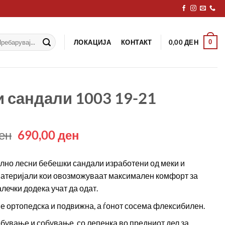
рај
ЛОКАЦИЈА
КОНТАКТ
0
0,00
ДЕН
и сандали 1003 19-21
Original
Current
ен
690,00
ден
price
price
was:
is:
лно лесни бебешки сандали изработени од меки и
990,00 ден.
690,00 ден.
атеријали кои овозможуваат максимален комфорт за
лечки додека учат да одат.
е ортопедска и подвижна, а ѓонот сосема флексибилен.
обување и собување, со лепенка во предниот дел за