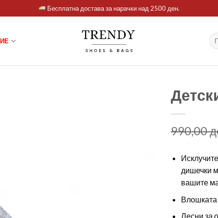
Бесплатна достава за нарачки над 2500 ден.
Ба
ИЕ
за:
Детск
990,00
д
Исклучите
дишечки м
вашите ма
Влошката 
Лесни за 