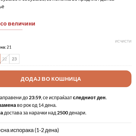
ње
 со величини
ИСЧИСТИ
ина
:
21
22
23
ДОДАЈ ВО КОШНИЦА
аправени до
23:59
, се испраќаат
следниот ден
.
замена
во рок од 14 дена.
на
достава за нарачки над
2500
денари.
сна испорака (1-2 дена)