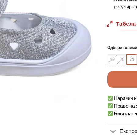
регулира
Табела
Одбери голем
19
20
21
Нарачки н
Право на
Бесплат
Експре