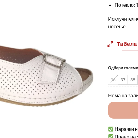
Потекло: 
Исклучително
носење.
Табела
Одбери голем
36
37
38
Нема на зал
Нарачки н
Право на