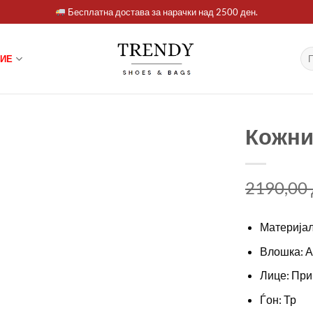
Бесплатна достава за нарачки над 2500 ден.
Ба
ИЕ
за:
Кожни
2190,00
Материјал
Влошка: 
Лице: При
Ѓон: Тр