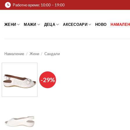
Skip
Работно време: 10:00 – 19:00
to
content
ЖЕНИ
МАЖИ
ДЕЦА
АКСЕСОАРИ
НОВО
НАМАЛЕН
Намаление
/
Жени
/
Сандали
-29%