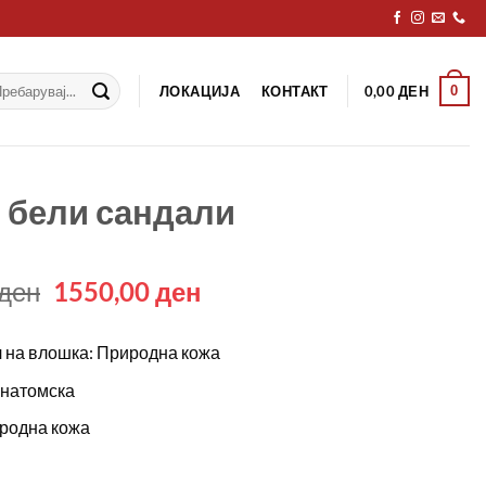
рај
ЛОКАЦИЈА
КОНТАКТ
0
0,00
ДЕН
 бели сандали
Original
Current
ден
1550,00
ден
price
price
was:
is:
 на влошка: Природна кожа
2190,00 ден.
1550,00 ден.
Анатомска
родна кожа