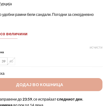
Турција
 удобни рамни бели сандали. Погодни за секојдневно
 со величини
ИСЧИСТИ
ина
39
40
иха
ДОДАЈ ВО КОШНИЦА
аправени до
23:59
, се испраќаат
следниот ден
.
замена
во рок од 14 дена.