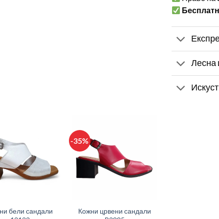
Бесплат
Експре
Лесна 
Искуст
-35%
+
ни бели сандали
Кожни црвени сандали