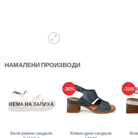
НАМАЛЕНИ ПРОИЗВОДИ
-30%
-30%
НЕМА НА ЗАЛИХА
+
+
+
Бели рамни сандали
Кожни црни сандали
Кож