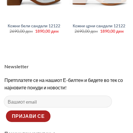
Кожни бели сандали 12122
Кожни црни сандали 12122
Original
Current
Original
Curr
2690,00
ден
1890,00
ден
2690,00
ден
1890,00
ден
price
price
price
price
was:
is:
was:
is:
2690,00 ден.
1890,00 ден.
2690,00 ден.
1890
Newsletter
Претплатете се на нашиот Е-билтен и бидете во тек со
најновите понуди и новости!