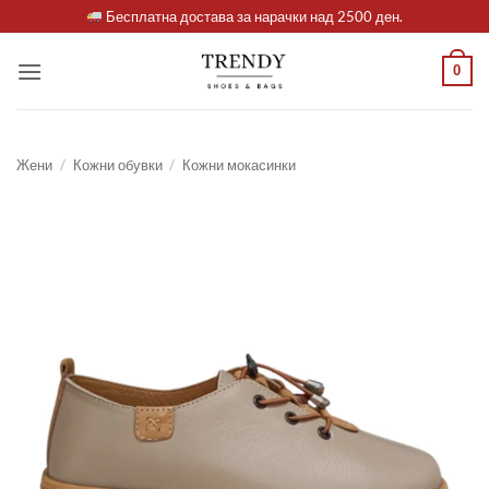
Skip
Бесплатна достава за нарачки над 2500 ден.
to
content
0
Жени
/
Кожни обувки
/
Кожни мокасинки