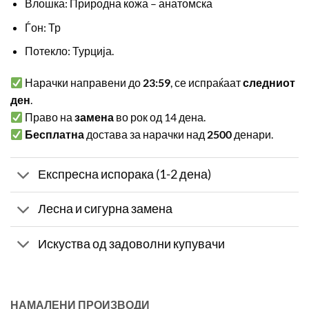
Влошка: Природна кожа – анатомска
Ѓон: Тр
Потекло: Турција.
Нарачки направени до
23:59
, се испраќаат
следниот
ден
.
Право на
замена
во рок од 14 дена.
Бесплатна
достава за нарачки над
2500
денари.
Експресна испорака (1-2 дена)
Лесна и сигурна замена
Искуства од задоволни купувачи
НАМАЛЕНИ ПРОИЗВОДИ