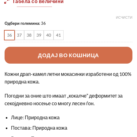
Табела со величини
ИСЧИСТИ
Одбери големина
:
36
36
37
38
39
40
41
ДОДАЈ ВО КОШНИЦА
Кожни драп-камел летни мокасинки изработени од 100%
природна кожа.
Погодни за оние што имаат „кокалчеˮ деформитет за
секојдневно носење со многу лесен ѓон.
Лице: Природна кожа
Постава: Природна кожа