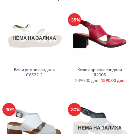
-35%
НЕМА НА ЗАЛИХА
Бели рамни сандали
Кожни црвени сандали
C6532-2
R2005
Original
Curr
2890,00
ден
1890,00
ден
price
price
was:
is:
2890,00 ден.
1890
-30%
-30%
НЕМА НА ЗАЛИХА