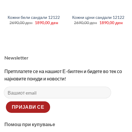
Кожни бели сандали 12122
Кожни црни сандали 12122
Original
Current
Original
Curr
2690,00
ден
1890,00
ден
2690,00
ден
1890,00
ден
price
price
price
price
was:
is:
was:
is:
2690,00 ден.
1890,00 ден.
2690,00 ден.
1890
Newsletter
Претплатете се на нашиот Е-билтен и бидете во тек со
најновите понуди и новости!
Помош при купување