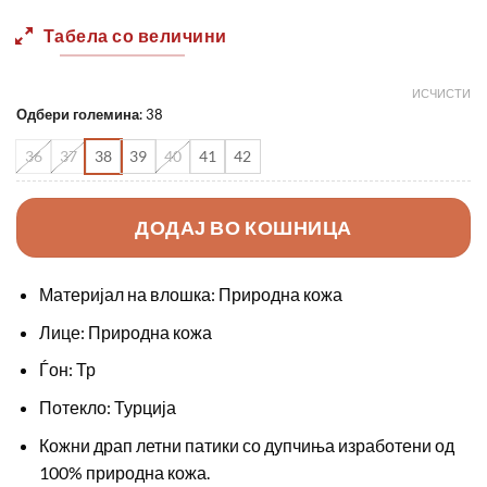
was:
is:
Табела со величини
2990,00 ден.
2250,0
ИСЧИСТИ
Одбери големина
:
38
36
37
38
39
40
41
42
ДОДАЈ ВО КОШНИЦА
Материјал на влошка: Природна кожа
Лице: Природна кожа
Ѓон: Тр
Потекло: Турција
Кожни драп летни патики со дупчиња изработени од
100% природна кожа.