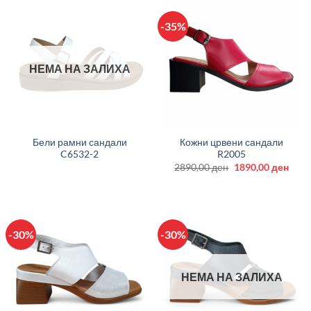
-35%
НЕМА НА ЗАЛИХА
Бели рамни сандали
Кожни црвени сандали
C6532-2
R2005
Original
Curr
2890,00
ден
1890,00
ден
price
price
was:
is:
2890,00 ден.
1890
-30%
-30%
НЕМА НА ЗАЛИХА