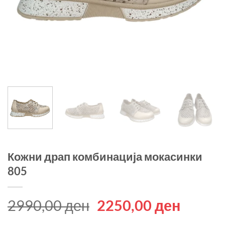
Кожни драп комбинација мокасинки
805
Original
Curren
2990,00
ден
2250,00
ден
price
price