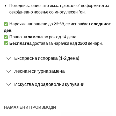
Погодни за оние што имаат „кокалчеˮ деформитет за
секојдневно носење со многу лесен ѓон.
Нарачки направени до
23:59
, се испраќаат
следниот
ден
.
Право на
замена
во рок од 14 дена.
Бесплатна
достава за нарачки над
2500
денари.
Експресна испорака (1-2 дена)
Лесна и сигурна замена
Искуства од задоволни купувачи
НАМАЛЕНИ ПРОИЗВОДИ