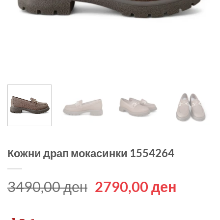
Кожни драп мокасинки 1554264
Original
Curren
3490,00
ден
2790,00
ден
price
price
was:
is: