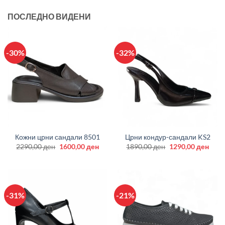
ПОСЛЕДНО ВИДЕНИ
-30%
-32%
Кожни црни сандали 8501
Црни кондур-сандали KS2
Original
Current
Original
Curr
2290,00
ден
1600,00
ден
1890,00
ден
1290,00
ден
price
price
price
price
was:
is:
was:
is:
2290,00 ден.
1600,00 ден.
1890,00 ден.
1290
-31%
-21%