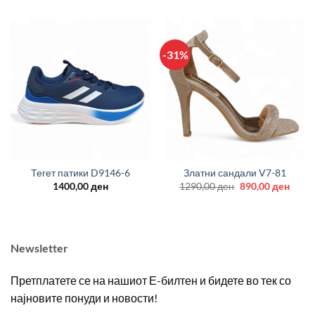
was:
is:
was:
is:
2390,00 ден.
1800,00 ден.
1290,00 ден.
900,0
-31%
Тегет патики D9146-6
Златни сандали V7-81
Original
Curre
1400,00
ден
1290,00
ден
890,00
ден
price
price
was:
is:
1290,00 ден.
890,0
Newsletter
Претплатете се на нашиот Е-билтен и бидете во тек со
најновите понуди и новости!