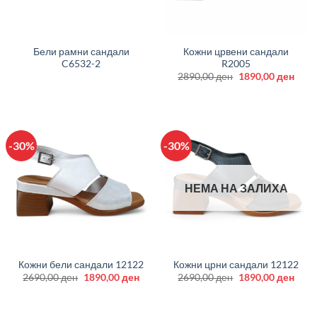
Бели рамни сандали
Кожни црвени сандали
C6532-2
R2005
Original
Curr
2890,00
ден
1890,00
ден
price
price
was:
is:
2890,00 ден.
1890
-30%
-30%
НЕМА НА ЗАЛИХА
Кожни бели сандали 12122
Кожни црни сандали 12122
Original
Current
Original
Curr
2690,00
ден
1890,00
ден
2690,00
ден
1890,00
ден
price
price
price
price
was:
is:
was:
is:
2690,00 ден.
1890,00 ден.
2690,00 ден.
1890