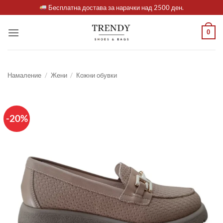
Skip
Бесплатна достава за нарачки над 2500 ден.
to
content
0
Намаление
/
Жени
/
Кожни обувки
-20%