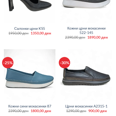
Кожни црни мокасинки
Салонки црни KS5
522-145
Original
Current
1950,00
ден
1350,00
ден
price
price
Original
Curr
2390,00
ден
1890,00
ден
was:
is:
price
price
1950,00 ден.
1350,00 ден.
was:
is:
2390,00 ден.
1890
-25%
-30%
Кожни сини мокасинки 87
Црни мокасинки А2315-1
Original
Current
Original
Curre
2390,00
ден
1800,00
ден
1290,00
ден
900,00
ден
price
price
price
price