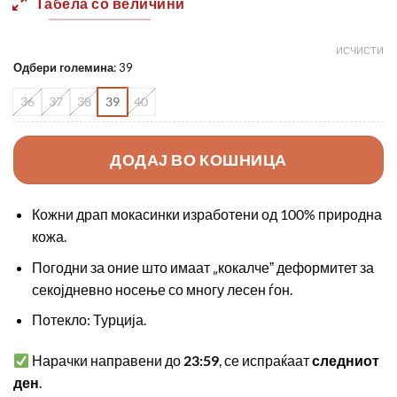
Табела со величини
3490,00 ден.
2790,0
ИСЧИСТИ
Одбери големина
:
39
36
37
38
39
40
ДОДАЈ ВО КОШНИЦА
Кожни драп мокасинки изработени од 100% природна
кожа.
Погодни за оние што имаат „кокалчеˮ деформитет за
секојдневно носење со многу лесен ѓон.
Потекло: Турција.
Нарачки направени до
23:59
, се испраќаат
следниот
ден
.