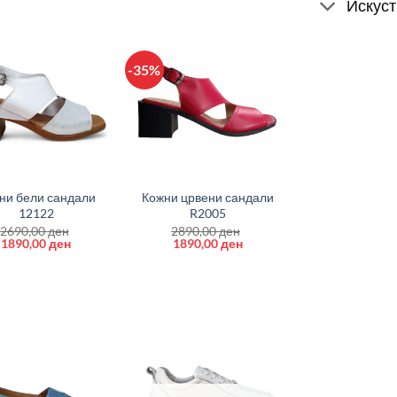
Искуст
-35%
+
ни бели сандали
Кожни црвени сандали
12122
R2005
2690,00
ден
2890,00
ден
Original
Current
Original
Current
1890,00
ден
1890,00
ден
price
price
price
price
was:
is:
was:
is:
2690,00 ден.
1890,00 ден.
2890,00 ден.
1890,00 ден.