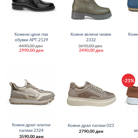
+
+
+
Кожени црни лак
Кожни зелени чизми
Кожн
обувки АРТ.2129
2332
4490,00
ден
3690,00
ден
Original
Current
Original
Current
2990,00
ден
2490,00
ден
price
price
price
price
was:
is:
was:
is:
4490,00 ден.
2990,00 ден.
3690,00 ден.
2490,00 ден.
-21%
+
+
+
Кожни драп-златни
Кожни драп патики 023
патики 2324
м
2790,00
ден
3590,00
ден