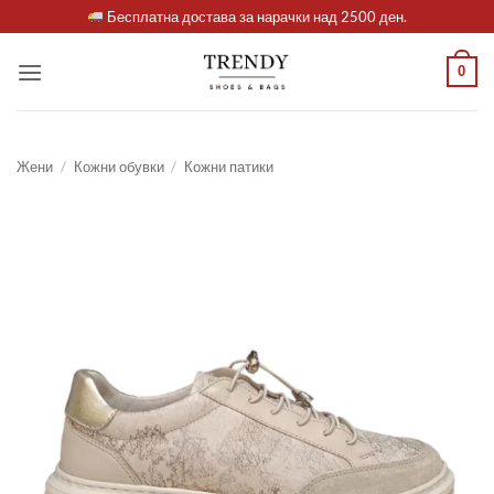
Skip
Бесплатна достава за нарачки над 2500 ден.
to
content
0
Жени
/
Кожни обувки
/
Кожни патики