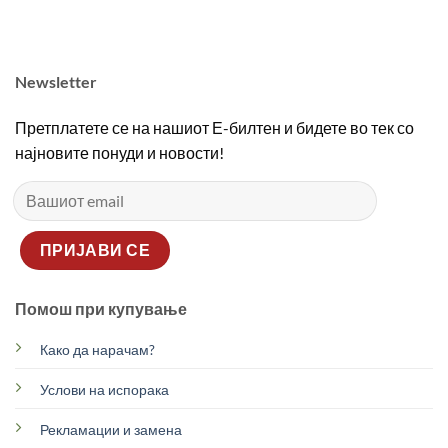
2690,00 ден.
1890,00 ден.
2690,00 ден.
1890
Newsletter
Претплатете се на нашиот Е-билтен и бидете во тек со
најновите понуди и новости!
Помош при купување
Како да нарачам?
Услови на испорака
Рекламации и замена