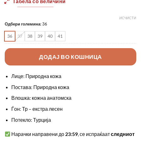
Табела со величини
ИСЧИСТИ
Одбери големина
:
36
36
37
38
39
40
41
ДОДАЈ ВО КОШНИЦА
Лице: Природна кожа
Постава: Природна кожа
Влошка: кожна анатомска
Ѓон: Тр – екстра лесен
Потекло: Турција
Нарачки направени до
23:59
, се испраќаат
следниот