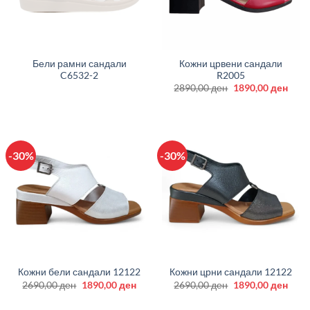
Бели рамни сандали
Кожни црвени сандали
C6532-2
R2005
Original
Curr
2890,00
ден
1890,00
ден
price
price
was:
is:
2890,00 ден.
1890
-30%
-30%
Кожни бели сандали 12122
Кожни црни сандали 12122
Original
Current
Original
Curr
2690,00
ден
1890,00
ден
2690,00
ден
1890,00
ден
price
price
price
price
was:
is:
was:
is: