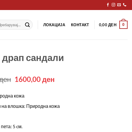
рај
ЛОКАЦИЈА
КОНТАКТ
0
0,00
ДЕН
 драп сандали
Original
Current
ден
1600,00
ден
price
price
was:
is:
родна кожа
2290,00 ден.
1600,00 ден.
 на влошка: Природна кожа
пета: 5 cм.