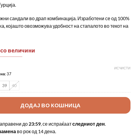
урција.
жни сандали во драп комбинација. Изработени се од 100%
а, којашто овозможува удобност на стапалото во текот на
 со величини
ИСЧИСТИ
ина
:
37
39
40
ДОДАЈ ВО КОШНИЦА
аправени до
23:59
, се испраќаат
следниот ден
.
замена
во рок од 14 дена.