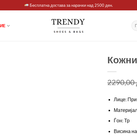
Бесплатна достава за нарачки над 2500 ден.
Ба
ИЕ
за:
Кожни
2290,00
Лице: При
Материјал
Ѓон: Тр
Висина на 