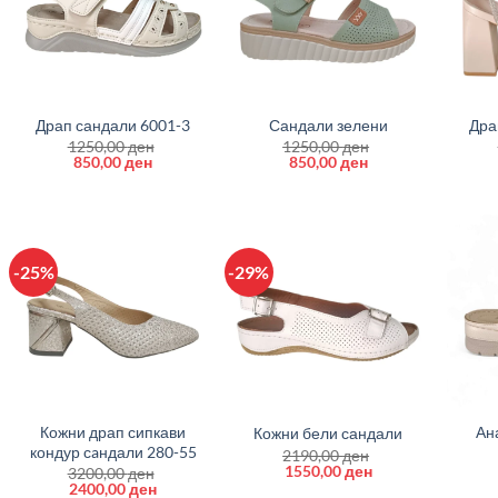
+
+
+
Драп сандали 6001-3
Сандали зелени
Дра
1250,00
ден
1250,00
ден
Original
Current
Original
Current
850,00
ден
850,00
ден
price
price
price
price
was:
is:
was:
is:
1250,00 ден.
850,00 ден.
1250,00 ден.
850,00 ден.
-25%
-29%
+
+
+
Кожни драп сипкави
Ан
Кожни бели сандали
кондур сaндали 280-55
2190,00
ден
Original
Current
1550,00
ден
3200,00
ден
price
price
Original
Current
2400,00
ден