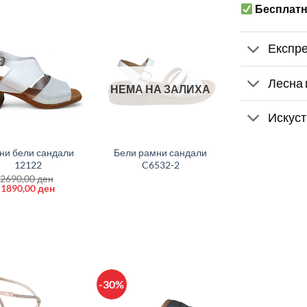
Бесплат
Експре
Лесна 
НЕМА НА ЗАЛИХА
Искуст
+
ни бели сандали
Бели рамни сандали
12122
C6532-2
2690,00
ден
Original
Current
1890,00
ден
price
price
was:
is:
2690,00 ден.
1890,00 ден.
-30%