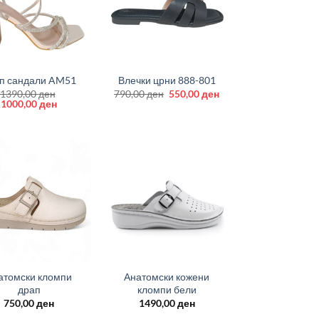
+
п сандали AM51
Влечки црни 888-801
Original
Current
1390,00
ден
790,00
ден
550,00
ден
Original
Current
price
price
1000,00
ден
price
price
was:
is:
was:
is:
790,00 ден.
550,00 ден.
1390,00 ден.
1000,00 ден.
+
атомски кломпи
Анатомски кожени
драп
кломпи бели
750,00
ден
1490,00
ден