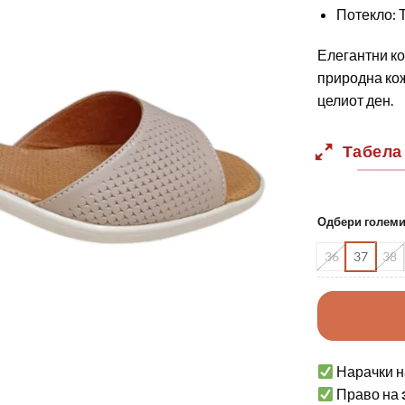
Потекло: Т
Елегантни ко
природна кож
целиот ден.
Табела
Одбери голем
36
37
38
Нарачки н
Право на