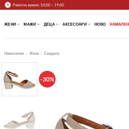
Skip
Работно време: 10:00 – 19:00
to
content
ЖЕНИ
МАЖИ
ДЕЦА
АКСЕСОАРИ
НОВО
НАМАЛЕН
Намаление
/
Жени
/
Сандали
-30%