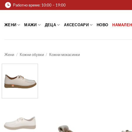
Skip
Работно време: 10:00 – 19:00
to
content
ЖЕНИ
МАЖИ
ДЕЦА
АКСЕСОАРИ
НОВО
НАМАЛЕН
Жени
/
Кожни обувки
/
Кожни мокасинки