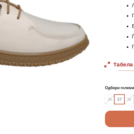
Табела
Одбери голем
36
37
38