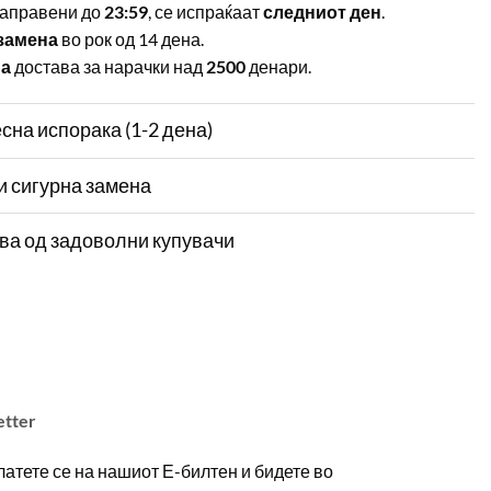
аправени до
23:59
, се испраќаат
следниот ден
.
замена
во рок од 14 дена.
на
достава за нарачки над
2500
денари.
сна испорака (1-2 дена)
и сигурна замена
ва од задоволни купувачи
etter
атете се на нашиот Е-билтен и бидете во