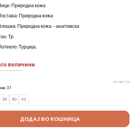
Лице: Природна кожа
Постава: Природна кожа
Влошка: Природна кожа – анатомска
Ѓон: Тр
Потекло: Турција.
 со величини
ИСЧИСТИ
ина
:
37
39
40
41
ДОДАЈ ВО КОШНИЦА