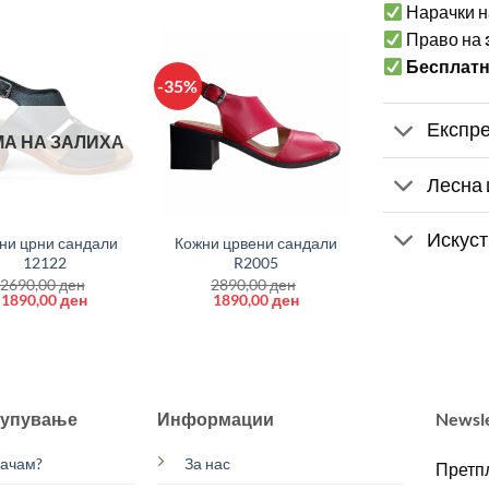
Нарачки н
Право на
Бесплат
-35%
Експре
А НА ЗАЛИХА
Лесна 
+
Искуст
ни црни сандали
Кожни црвени сандали
12122
R2005
2690,00
ден
2890,00
ден
Original
Current
Original
Current
1890,00
ден
1890,00
ден
price
price
price
price
was:
is:
was:
is:
2690,00 ден.
1890,00 ден.
2890,00 ден.
1890,00 ден.
купување
Информации
Newsl
рачам?
За нас
Претпл