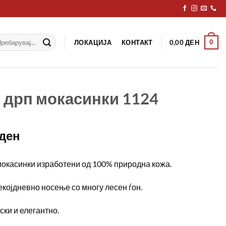
рај
ЛОКАЦИЈА
КОНТАКТ
0
0,00
ДЕН
 дрп мокасинки 1124
ден
мокасинки изработени од 100% природна кожа.
екојдневно носење со многу лесен ѓон.
ски и елегантно.