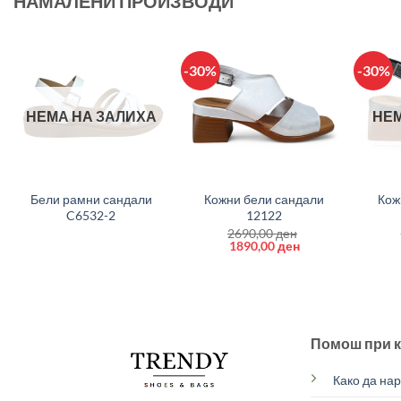
НАМАЛЕНИ ПРОИЗВОДИ
-30%
-30%
НЕМА НА ЗАЛИХА
НЕМ
+
+
+
Бели рамни сандали
Кожни бели сандали
Кож
C6532-2
12122
2690,00
ден
Original
Current
1890,00
ден
price
price
was:
is:
2690,00 ден.
1890,00 ден.
Помош при 
Како да на