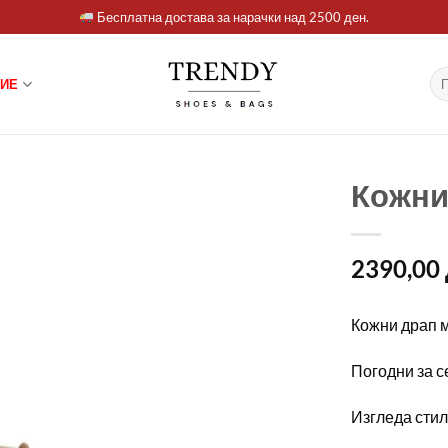
Бесплатна достава за нарачки над 2500 ден.
Ба
ИЕ
за:
Кожни
2390,00
Кожни драп 
Погодни за с
Изгледа стил