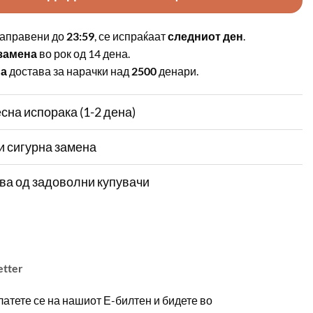
аправени до
23:59
, се испраќаат
следниот ден
.
замена
во рок од 14 дена.
на
достава за нарачки над
2500
денари.
сна испорака (1-2 дена)
и сигурна замена
ва од задоволни купувачи
etter
атете се на нашиот Е-билтен и бидете во