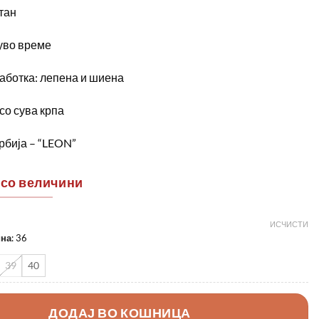
тан
уво време
аботка: лепена и шиена
со сува крпа
рбија – “LEON”
 со величини
ИСЧИСТИ
ина
:
36
39
40
ДОДАЈ ВО КОШНИЦА