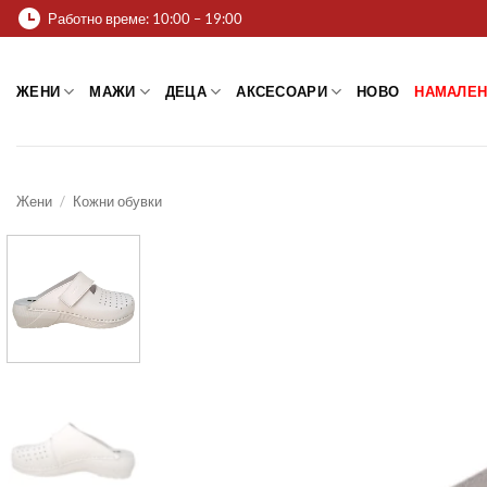
Skip
Работно време: 10:00 – 19:00
to
content
ЖЕНИ
МАЖИ
ДЕЦА
АКСЕСОАРИ
НОВО
НАМАЛЕН
Жени
/
Кожни обувки