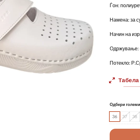
Ѓон: полиуре
Намена: за с
Начин на изр
Одржување: 
Потекло: Р.С
Табела
Одбери голем
36
37
38