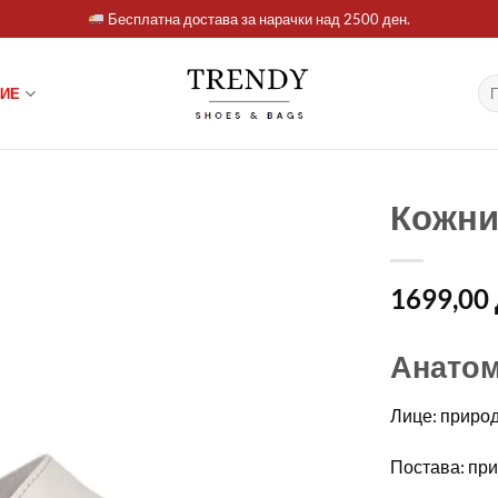
Бесплатна достава за нарачки над 2500 ден.
Ба
ИЕ
за:
Кожни
1699,00
Анатом
Лице: приро
Постава: пр