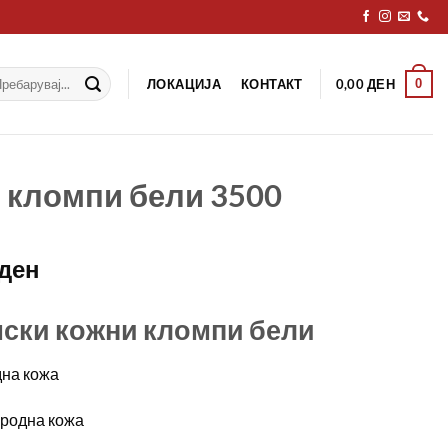
рај
ЛОКАЦИЈА
КОНТАКТ
0
0,00
ДЕН
 кломпи бели 3500
ден
ски кожни кломпи бели
дна кожа
иродна кожа