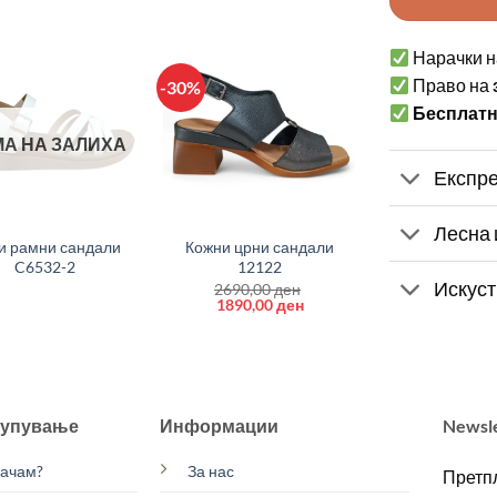
Нарачки н
Право на
-30%
Бесплат
А НА ЗАЛИХА
Експре
+
Лесна 
и рамни сандали
Кожни црни сандали
C6532-2
12122
Искуст
2690,00
ден
Original
Current
1890,00
ден
price
price
was:
is:
2690,00 ден.
1890,00 ден.
купување
Информации
Newsl
рачам?
За нас
Претпл