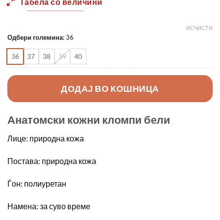
Табела со величини
ИСЧИСТИ
Одбери големина
:
36
36
37
38
39
40
ДОДАЈ ВО КОШНИЦА
Анатомски кожни кломпи бели
Лице: природна кожа
Постава: природна кожа
Ѓон: полиуретан
Намена: за суво време