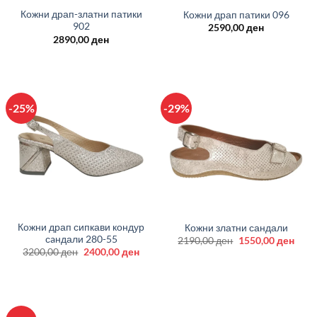
Кожни драп-златни патики
Кожни драп патики 096
902
2590,00
ден
2890,00
ден
-25%
-29%
Кожни драп сипкави кондур
Кожни златни сандали
сaндали 280-55
Original
Curr
2190,00
ден
1550,00
ден
price
price
Original
Current
3200,00
ден
2400,00
ден
was:
is:
price
price
2190,00 ден.
1550
was:
is:
3200,00 ден.
2400,00 ден.