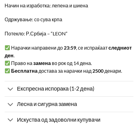
Начин на изработка: лепена и шиена
Одржување: со сува крпа
Потекло: Р.Србија – “LEON”
Нарачки направени до
23:59
, се испраќаат
следниот
ден
.
Право на
замена
во рок од 14 дена.
Бесплатна
достава за нарачки над
2500
денари.
Експресна испорака (1-2 дена)
Лесна и сигурна замена
Искуства од задоволни купувачи