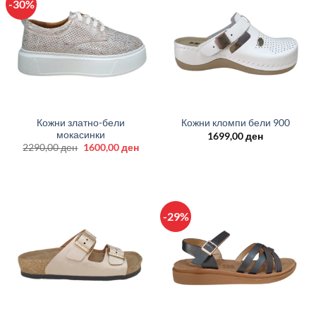
-30%
Кожни златно-бели
Кожни кломпи бели 900
мокасинки
1699,00
ден
Original
Current
2290,00
ден
1600,00
ден
price
price
was:
is:
2290,00 ден.
1600,00 ден.
-29%