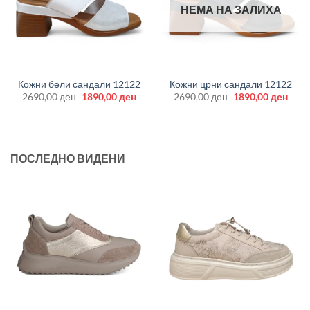
НЕМА НА ЗАЛИХА
Кожни бели сандали 12122
Кожни црни сандали 12122
Original
Current
Original
Curr
2690,00
ден
1890,00
ден
2690,00
ден
1890,00
ден
price
price
price
price
was:
is:
was:
is:
2690,00 ден.
1890,00 ден.
2690,00 ден.
1890
ПОСЛЕДНО ВИДЕНИ