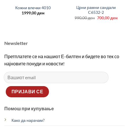
Црни рамни сандали
Кожни влечки 4010
C6532-2
1999,00
ден
Original
Curre
990,00
ден
700,00
ден
price
price
was:
is:
990,00 ден.
700,00
Newsletter
Претплатете се на нашиот Е-билтен и бидете во тек со
најновите понуди и новости!
Помош при купување
Како да нарачам?