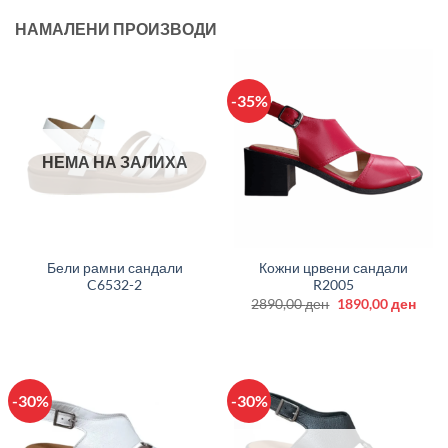
НАМАЛЕНИ ПРОИЗВОДИ
-35%
НЕМА НА ЗАЛИХА
Бели рамни сандали
Кожни црвени сандали
C6532-2
R2005
Original
Curr
2890,00
ден
1890,00
ден
price
price
was:
is:
2890,00 ден.
1890
-30%
-30%