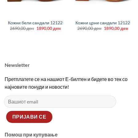
Кожни бели сандали 12122
Кожни црни сандали 12122
Original
Current
Original
Curr
2690,00
ден
1890,00
ден
2690,00
ден
1890,00
ден
price
price
price
price
was:
is:
was:
is:
2690,00 ден.
1890,00 ден.
2690,00 ден.
1890
Newsletter
Претплатете се на нашиот Е-билтен и бидете во тек со
најновите понуди и новости!
Помош при купување