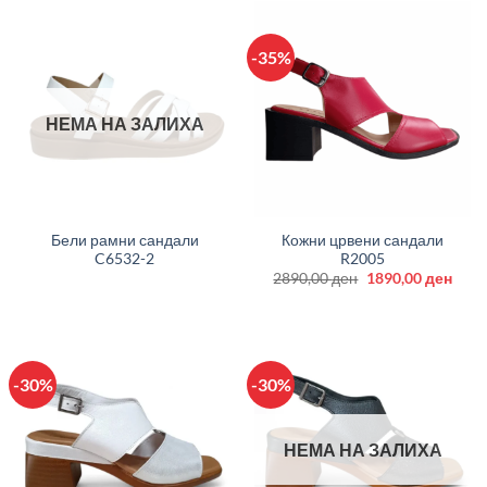
-35%
НЕМА НА ЗАЛИХА
Бели рамни сандали
Кожни црвени сандали
C6532-2
R2005
Original
Curr
2890,00
ден
1890,00
ден
price
price
was:
is:
2890,00 ден.
1890
-30%
-30%
НЕМА НА ЗАЛИХА