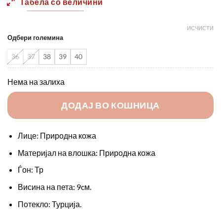
Табела со величини
2290,00 ден.
1600,0
ИСЧИСТИ
Одбери големина
36
37
38
39
40
Нема на залиха
ДОДАЈ ВО КОШНИЦА
Лице: Природна кожа
Материјал на влошка: Природна кожа
Ѓон: Тр
Висина на пета: 9cм.
Потекло: Турција.