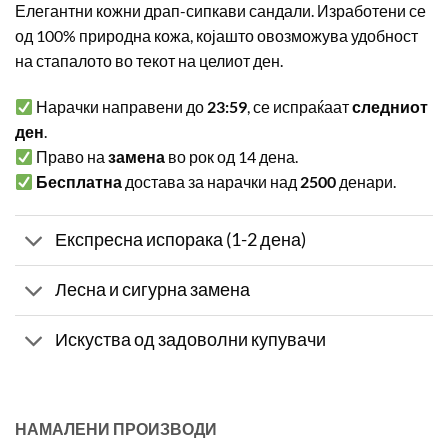
Елегантни кожни драп-сипкави сандали. Изработени се
од 100% природна кожа, којашто овозможува удобност
на стапалото во текот на целиот ден.
Нарачки направени до
23:59
, се испраќаат
следниот
ден
.
Право на
замена
во рок од 14 дена.
Бесплатна
достава за нарачки над
2500
денари.
Експресна испорака (1-2 дена)
Лесна и сигурна замена
Искуства од задоволни купувачи
НАМАЛЕНИ ПРОИЗВОДИ