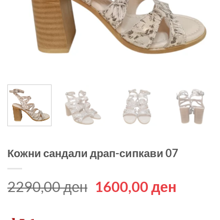
Кожни сандали драп-сипкави 07
Original
Curren
2290,00
ден
1600,00
ден
price
price
was:
is: