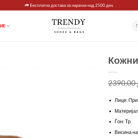
Бесплатна достава за нарачки над 2500 ден.
Ба
ИЕ
за:
Кожни
2390,00
Лице: При
Материјал
Ѓон: Тр
Висина на 