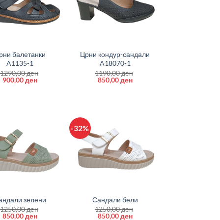
+
рни балетанки
Црни кондур-сандали
A1135-1
A18070-1
1290,00
ден
1190,00
ден
Original
Current
Original
Current
900,00
ден
850,00
ден
price
price
price
price
was:
is:
was:
is:
1290,00 ден.
900,00 ден.
1190,00 ден.
850,00 ден.
-32%
+
андали зелени
Сандали бели
1250,00
ден
1250,00
ден
Original
Current
Original
Current
850,00
ден
850,00
ден