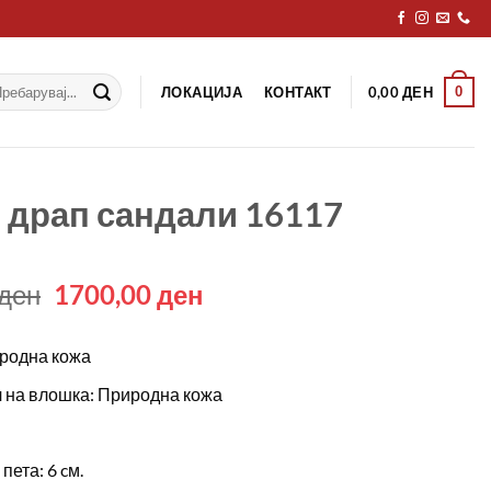
рај
ЛОКАЦИЈА
КОНТАКТ
0
0,00
ДЕН
 драп сандали 16117
Original
Current
ден
1700,00
ден
price
price
was:
is:
родна кожа
2390,00 ден.
1700,00 ден.
 на влошка: Природна кожа
пета: 6 cм.