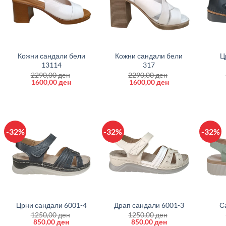
+
+
+
Кожни сандали бели
Кожни сандали бели
Ц
13114
317
2290,00
ден
2290,00
ден
Original
Current
Original
Current
1600,00
ден
1600,00
ден
price
price
price
price
was:
is:
was:
is:
2290,00 ден.
1600,00 ден.
2290,00 ден.
1600,00 ден.
-32%
-32%
-32%
+
+
+
Црни сандали 6001-4
Драп сандали 6001-3
С
1250,00
ден
1250,00
ден
Original
Current
Original
Current
850,00
ден
850,00
ден