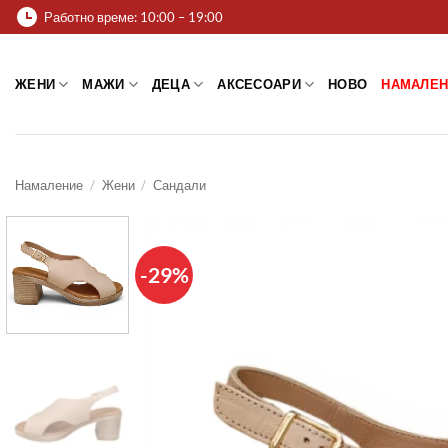
Skip
Работно време: 10:00 – 19:00
to
content
ЖЕНИ
МАЖИ
ДЕЦА
АКСЕСОАРИ
НОВО
НАМАЛЕН
Намаление
/
Жени
/
Сандали
-29%