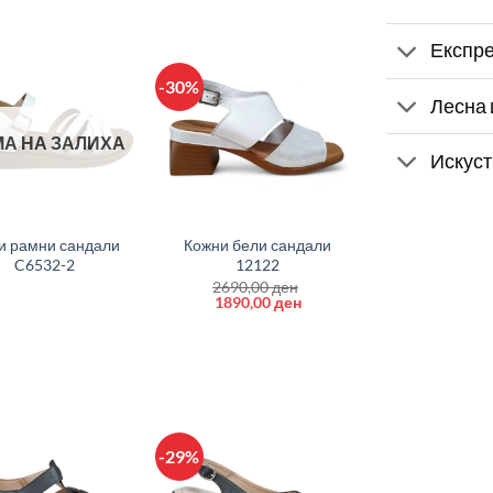
Експре
-30%
Лесна 
А НА ЗАЛИХА
Искуст
+
и рамни сандали
Кожни бели сандали
C6532-2
12122
2690,00
ден
Original
Current
1890,00
ден
price
price
was:
is:
2690,00 ден.
1890,00 ден.
-29%