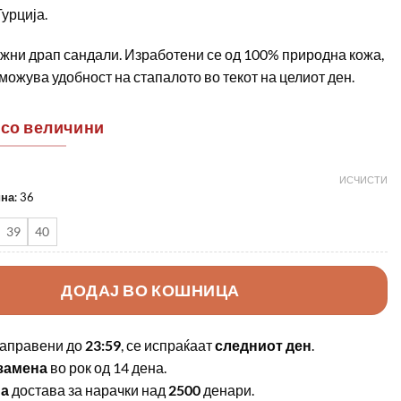
урција.
жни драп сандали. Изработени се од 100% природна кожа,
можува удобност на стапалото во текот на целиот ден.
 со величини
ИСЧИСТИ
ина
:
36
39
40
ДОДАЈ ВО КОШНИЦА
аправени до
23:59
, се испраќаат
следниот ден
.
замена
во рок од 14 дена.
на
достава за нарачки над
2500
денари.