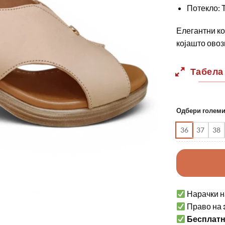
Потекло: Т
Елегантни ко
којашто овоз
Табела
Одбери голем
36
37
38
Нарачки н
Право на
Бесплат