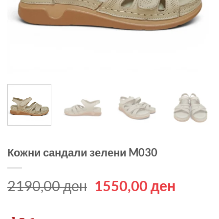
Кожни сандали зелени M030
Original
Curren
2190,00
ден
1550,00
ден
price
price
was:
is: