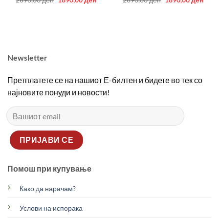
price
price
price
price
was:
is:
was:
is:
2690,00 ден.
1890,00 ден.
2690,00 ден.
1890
Newsletter
Претплатете се на нашиот Е-билтен и бидете во тек со
најновите понуди и новости!
Помош при купување
Како да нарачам?
Услови на испорака