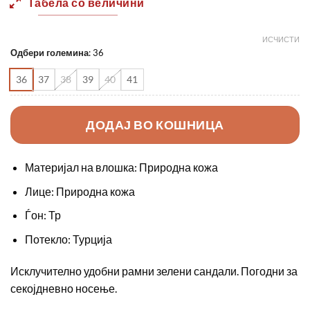
Табела со величини
2190,00 ден.
1550,0
ИСЧИСТИ
Одбери големина
:
36
36
37
38
39
40
41
ДОДАЈ ВО КОШНИЦА
Материјал на влошка: Природна кожа
Лице: Природна кожа
Ѓон: Тр
Потекло: Турција
Исклучително удобни рамни зелени сандали. Погодни за
секојдневно носење.