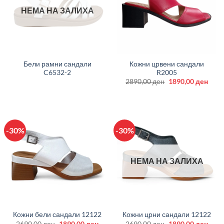
НЕМА НА ЗАЛИХА
Бели рамни сандали
Кожни црвени сандали
C6532-2
R2005
Original
Curr
2890,00
ден
1890,00
ден
price
price
was:
is:
2890,00 ден.
1890
-30%
-30%
НЕМА НА ЗАЛИХА
Кожни бели сандали 12122
Кожни црни сандали 12122
Original
Current
Original
Curr
2690,00
ден
1890,00
ден
2690,00
ден
1890,00
ден