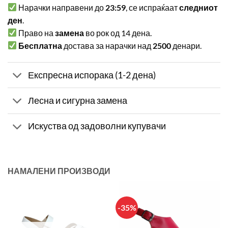
Нарачки направени до
23:59
, се испраќаат
следниот
ден
.
Право на
замена
во рок од 14 дена.
Бесплатна
достава за нарачки над
2500
денари.
Експресна испорака (1-2 дена)
Лесна и сигурна замена
Искуства од задоволни купувачи
НАМАЛЕНИ ПРОИЗВОДИ
-35%