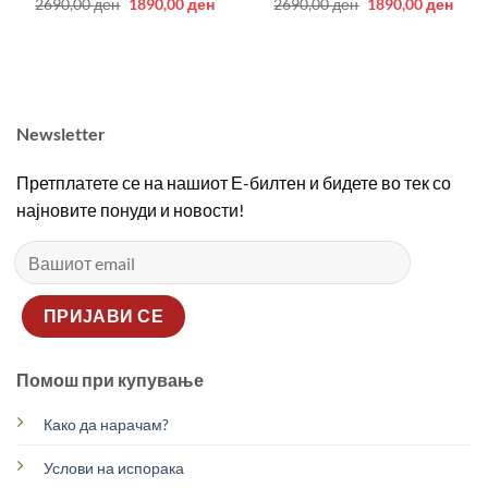
Original
Current
Original
Curr
2690,00
ден
1890,00
ден
2690,00
ден
1890,00
ден
price
price
price
price
was:
is:
was:
is:
2690,00 ден.
1890,00 ден.
2690,00 ден.
1890
Newsletter
Претплатете се на нашиот Е-билтен и бидете во тек со
најновите понуди и новости!
Помош при купување
Како да нарачам?
Услови на испорака