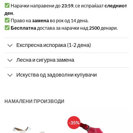
Нарачки направени до
23:59
, се испраќаат
следниот
ден
.
Право на
замена
во рок од 14 дена.
Бесплатна
достава за нарачки над
2500
денари.
Експресна испорака (1-2 дена)
Лесна и сигурна замена
Искуства од задоволни купувачи
НАМАЛЕНИ ПРОИЗВОДИ
-35%