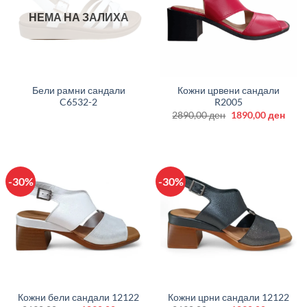
НЕМА НА ЗАЛИХА
Бели рамни сандали
Кожни црвени сандали
C6532-2
R2005
Original
Curr
2890,00
ден
1890,00
ден
price
price
was:
is:
2890,00 ден.
1890
-30%
-30%
Кожни бели сандали 12122
Кожни црни сандали 12122