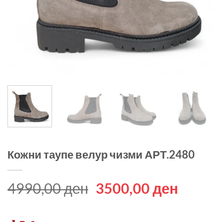
Кожни таупе велур чизми АРТ.2480
Original
Curren
4990,00
ден
3500,00
ден
price
price
was:
is: