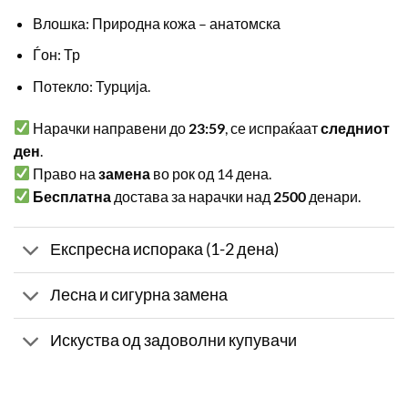
Влошка: Природна кожа – анатомска
Ѓон: Тр
Потекло: Турција.
Нарачки направени до
23:59
, се испраќаат
следниот
ден
.
Право на
замена
во рок од 14 дена.
Бесплатна
достава за нарачки над
2500
денари.
Експресна испорака (1-2 дена)
Лесна и сигурна замена
Искуства од задоволни купувачи