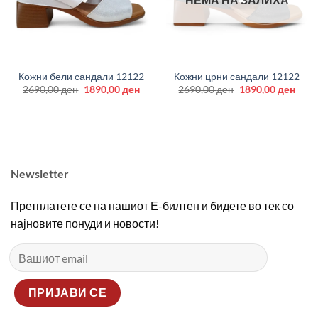
Кожни бели сандали 12122
Кожни црни сандали 12122
Original
Current
Original
Curr
2690,00
ден
1890,00
ден
2690,00
ден
1890,00
ден
price
price
price
price
was:
is:
was:
is:
2690,00 ден.
1890,00 ден.
2690,00 ден.
1890
Newsletter
Претплатете се на нашиот Е-билтен и бидете во тек со
најновите понуди и новости!