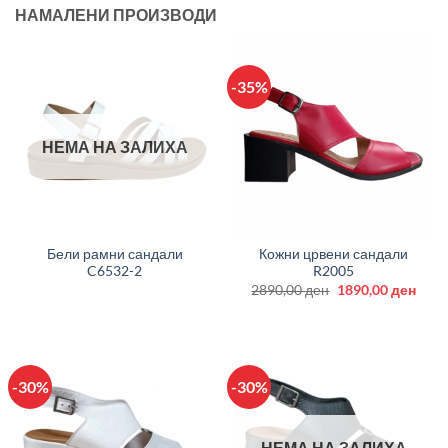
НАМАЛЕНИ ПРОИЗВОДИ
-35%
НЕМА НА ЗАЛИХА
Бели рамни сандали
Кожни црвени сандали
C6532-2
R2005
Original
Curr
2890,00
ден
1890,00
ден
price
price
was:
is:
2890,00 ден.
1890
-30%
-30%
НЕМА НА ЗАЛИХА