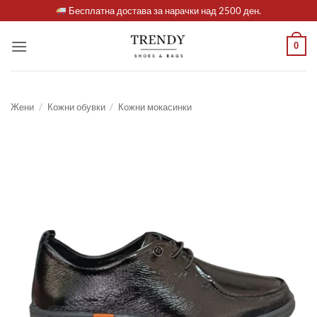
Skip
Бесплатна достава за нарачки над 2500 ден.
to
content
0
Жени
/
Кожни обувки
/
Кожни мокасинки