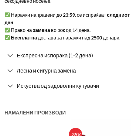
секојдневно носење.
Нарачки направени до
23:59
, се испраќаат
следниот
ден
.
Право на
замена
во рок од 14 дена.
Бесплатна
достава за нарачки над
2500
денари.
Експресна испорака (1-2 дена)
Лесна и сигурна замена
Искуства од задоволни купувачи
НАМАЛЕНИ ПРОИЗВОДИ
-35%