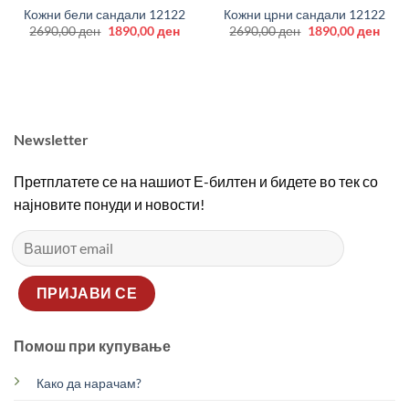
Кожни бели сандали 12122
Кожни црни сандали 12122
Original
Current
Original
Curr
2690,00
ден
1890,00
ден
2690,00
ден
1890,00
ден
price
price
price
price
was:
is:
was:
is:
2690,00 ден.
1890,00 ден.
2690,00 ден.
1890
Newsletter
Претплатете се на нашиот Е-билтен и бидете во тек со
најновите понуди и новости!
Помош при купување
Како да нарачам?