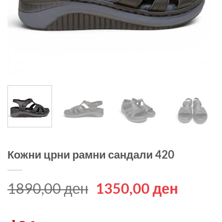
Кожни црни рамни сандали 420
Original
Curren
1890,00
ден
1350,00
ден
price
price
was:
is: