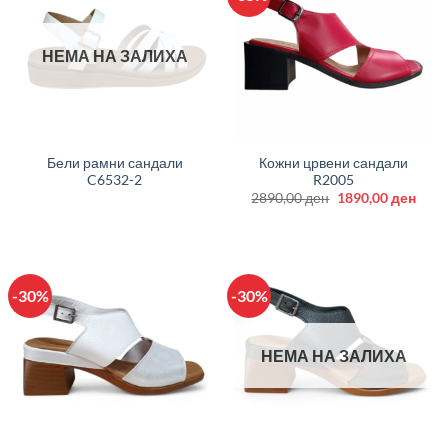
НЕМА НА ЗАЛИХА
Бели рамни сандали
Кожни црвени сандали
C6532-2
R2005
Original
Curr
2890,00
ден
1890,00
ден
price
price
was:
is:
2890,00 ден.
1890
-30%
-30%
НЕМА НА ЗАЛИХА