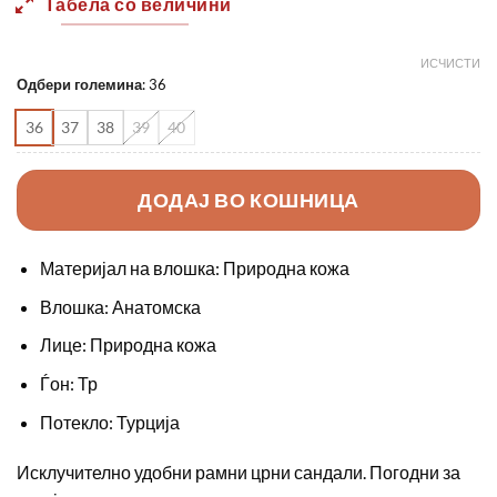
Табела со величини
1890,00 ден.
1350,0
ИСЧИСТИ
Одбери големина
:
36
36
37
38
39
40
ДОДАЈ ВО КОШНИЦА
Материјал на влошка: Природна кожа
Влошка: Анатомска
Лице: Природна кожа
Ѓон: Тр
Потекло: Турција
Исклучително удобни рамни црни сандали. Погодни за