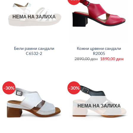
НЕМА НА ЗАЛИХА
Бели рамни сандали
Кожни црвени сандали
C6532-2
R2005
Original
Curr
2890,00
ден
1890,00
ден
price
price
was:
is:
2890,00 ден.
1890
-30%
-30%
НЕМА НА ЗАЛИХА