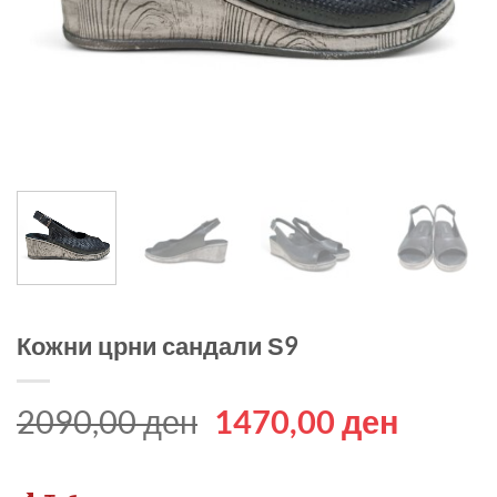
Кожни црни сандали Ѕ9
Original
Curren
2090,00
ден
1470,00
ден
price
price
was:
is: