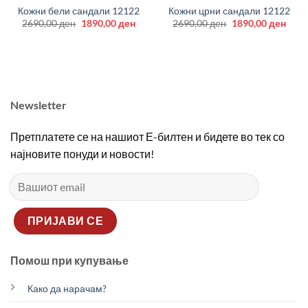
Кожни бели сандали 12122
Кожни црни сандали 12122
Original
Current
Original
Curr
2690,00
ден
1890,00
ден
2690,00
ден
1890,00
ден
price
price
price
price
was:
is:
was:
is:
2690,00 ден.
1890,00 ден.
2690,00 ден.
1890
Newsletter
Претплатете се на нашиот Е-билтен и бидете во тек со
најновите понуди и новости!
Помош при купување
Како да нарачам?