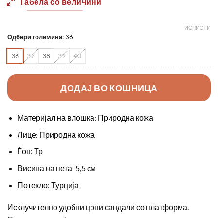
Табела со величини
2090,00 ден.
1470,0
ИСЧИСТИ
Одбери големина
:
36
36
37
38
39
40
ДОДАЈ ВО КОШНИЦА
Материјал на влошка: Природна кожа
Лице: Природна кожа
Ѓон: Тр
Висина на пета: 5,5 cм
Потекло: Турција
Исклучително удобни црни сандали со платформа.