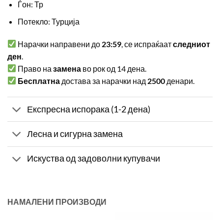
Ѓон: Тр
Потекло: Турција
Нарачки направени до
23:59
, се испраќаат
следниот
ден
.
Право на
замена
во рок од 14 дена.
Бесплатна
достава за нарачки над
2500
денари.
Експресна испорака (1-2 дена)
Лесна и сигурна замена
Искуства од задоволни купувачи
НАМАЛЕНИ ПРОИЗВОДИ