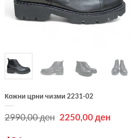
Кожни црни чизми 2231-02
Original
Curren
2990,00
ден
2250,00
ден
price
price
was:
is: