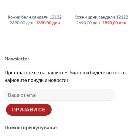
Кожни бели сандали 12122
Кожни црни сандали 12122
Original
Current
Original
Curr
2690,00
ден
1890,00
ден
2690,00
ден
1890,00
ден
price
price
price
price
was:
is:
was:
is:
2690,00 ден.
1890,00 ден.
2690,00 ден.
1890
Newsletter
Претплатете се на нашиот Е-билтен и бидете во тек со
најновите понуди и новости!
Помош при купување