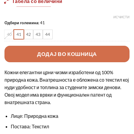
Табела со величини
2990,00 ден.
2250,0
ИСЧИСТИ
Одбери големина
:
41
40
41
42
43
44
ДОДАЈ ВО КОШНИЦА
Кожни елегантни црни чизми изработени од 100%
природна кожа. Внатрешноста е обложена со текстил кој
нуди удобност и топлина за студените зимски денови.
Овој модел има врвки и функционалeн патент од
внатрешната странa.
Лице: Природна кожа
Постава: Текстил