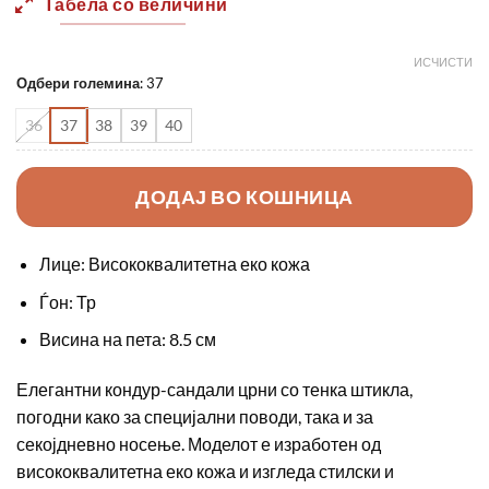
Табела со величини
1190,00 ден.
850,00 
ИСЧИСТИ
Одбери големина
:
37
36
37
38
39
40
ДОДАЈ ВО КОШНИЦА
Лице: Висококвалитетна еко кожа
Ѓон: Тр
Висина на пета: 8.5 см
Елегантни кондур-сандали црни со тенка штикла,
погодни како за специјални поводи, така и за
секојдневно носење. Моделот е изработен од
висококвалитетна еко кожа и изгледа стилски и