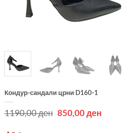
Кондур-сандали црни D160-1
Original
Current
1190,00
ден
850,00
ден
price
price
was:
is: