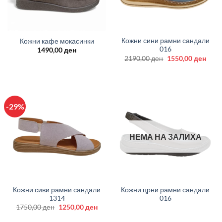
Кожни сини рамни сандали
Кожни кафе мокасинки
016
1490,00
ден
Original
Curr
2190,00
ден
1550,00
ден
price
price
was:
is:
2190,00 ден.
1550
-29%
НЕМА НА ЗАЛИХА
Кожни сиви рамни сандали
Кожни црни рамни сандали
1314
016
Original
Current
1750,00
ден
1250,00
ден
price
price
was:
is: