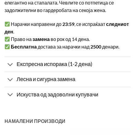
елегантно на стапалата. Чевлите со потпетица се
задолжителни во гардеробата на секоја жена.
Нарачки направени до
23:59
, се испраќаат
следниот
ден
.
Право на
замена
во рок од 14 дена.
Бесплатна
достава за нарачки над
2500
денари.
Експресна испорака (1-2 дена)
Лесна и сигурна замена
Искуства од задоволни купувачи
НАМАЛЕНИ ПРОИЗВОДИ