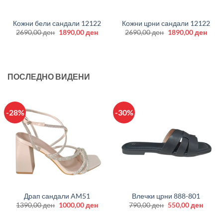
Кожни бели сандали 12122
Кожни црни сандали 12122
Original
Current
Original
Curr
2690,00
ден
1890,00
ден
2690,00
ден
1890,00
ден
price
price
price
price
was:
is:
was:
is:
2690,00 ден.
1890,00 ден.
2690,00 ден.
1890
ПОСЛЕДНО ВИДЕНИ
-28%
-30%
Драп сандали AM51
Влечки црни 888-801
Original
Current
Original
Curre
1390,00
ден
1000,00
ден
790,00
ден
550,00
ден
price
price
price
price
was:
is:
was:
is: