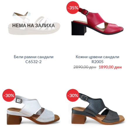
-35%
НЕМА НА ЗАЛИХА
Бели рамни сандали
Кожни црвени сандали
C6532-2
R2005
Original
Curr
2890,00
ден
1890,00
ден
price
price
was:
is:
2890,00 ден.
1890
-30%
-30%