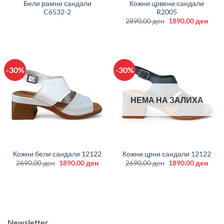
Бели рамни сандали
Кожни црвени сандали
C6532-2
R2005
Original
Curr
2890,00
ден
1890,00
ден
price
price
was:
is:
2890,00 ден.
1890
-30%
-30%
НЕМА НА ЗАЛИХА
Кожни бели сандали 12122
Кожни црни сандали 12122
Original
Current
Original
Curr
2690,00
ден
1890,00
ден
2690,00
ден
1890,00
ден
price
price
price
price
was:
is:
was:
is:
2690,00 ден.
1890,00 ден.
2690,00 ден.
1890
Newsletter