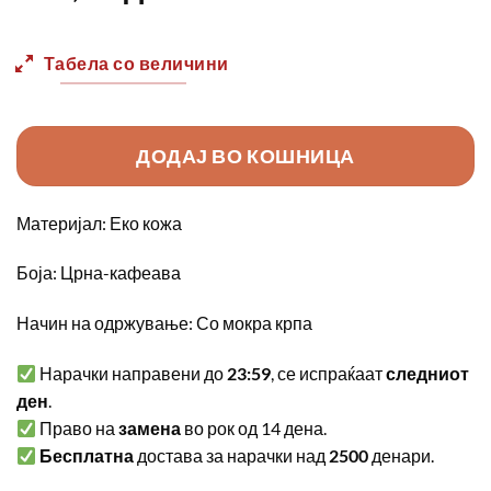
Табела со величини
ДОДАЈ ВО КОШНИЦА
Материјал: Еко кожа
Боја: Црна-кафеава
Начин на одржување: Со мокра крпа
Нарачки направени до
23:59
, се испраќаат
следниот
ден
.
Право на
замена
во рок од 14 дена.
Бесплатна
достава за нарачки над
2500
денари.