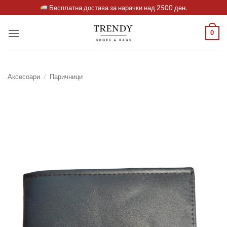
Skip
Бесплатна достава за нарачки над 2500 ден.
to
content
0
Аксесоари
/
Паричници