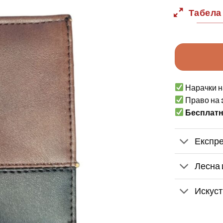
Табела
Нарачки н
Право на
Бесплат
Експре
Лесна 
Искуст