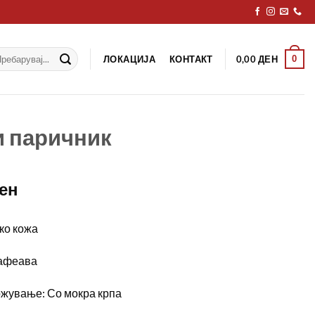
рај
ЛОКАЦИЈА
КОНТАКТ
0
0,00
ДЕН
 паричник
ен
ко кожа
кафеава
ржување: Со мокра крпа