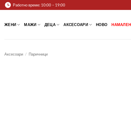
Skip
Работно време: 10:00 – 19:00
to
content
ЖЕНИ
МАЖИ
ДЕЦА
АКСЕСОАРИ
НОВО
НАМАЛЕН
Аксесоари
/
Паричници