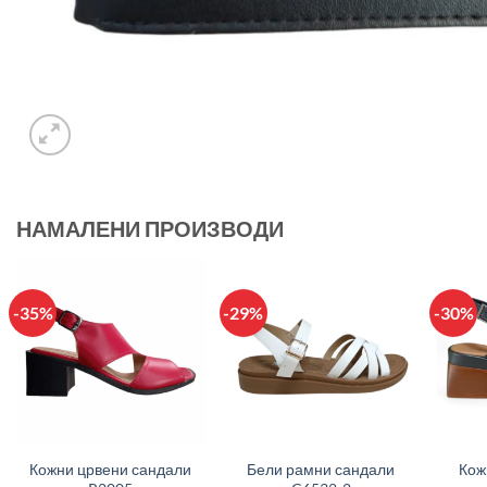
НАМАЛЕНИ ПРОИЗВОДИ
-35%
-29%
-30%
+
+
+
Кожни црвени сандали
Бели рамни сандали
Кож