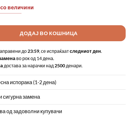
 со величини
ДОДАЈ ВО КОШНИЦА
аправени до
23:59
, се испраќаат
следниот ден
.
замена
во рок од 14 дена.
на
достава за нарачки над
2500
денари.
сна испорака (1-2 дена)
и сигурна замена
ва од задоволни купувачи