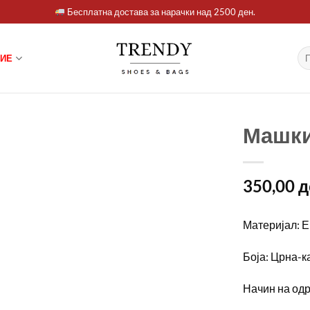
Бесплатна достава за нарачки над 2500 ден.
Ба
ИЕ
за:
Машки
350,00
д
Материјал: Е
Боја: Црна-
Начин на од