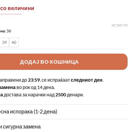
 со величини
ИСЧИСТИ
ина
:
36
39
40
ДОДАЈ ВО КОШНИЦА
аправени до
23:59
, се испраќаат
следниот ден
.
замена
во рок од 14 дена.
на
достава за нарачки над
2500
денари.
сна испорака (1-2 дена)
и сигурна замена