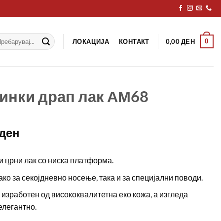
рај
ЛОКАЦИЈА
КОНТАКТ
0
0,00
ДЕН
инки драп лак АМ68
ден
 црни лак со ниска платформа.
ко за секојдневно носење, така и за специјални поводи.
 изработен од висококвалитетна еко кожа, а изгледа
елегантно.