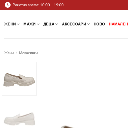
Skip
Работно време: 10:00 – 19:00
to
content
ЖЕНИ
МАЖИ
ДЕЦА
АКСЕСОАРИ
НОВО
НАМАЛЕН
Жени
/
Мокасинки