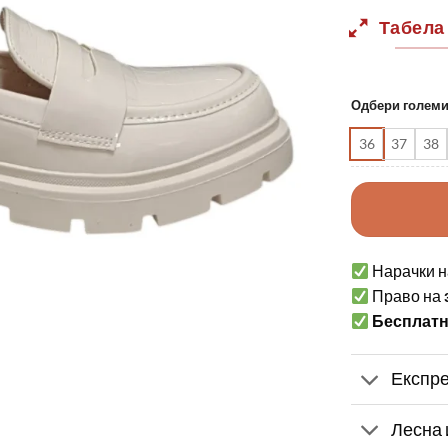
Табела
Одбери голем
36
37
38
Нарачки н
Право на
Бесплат
Експре
Лесна 