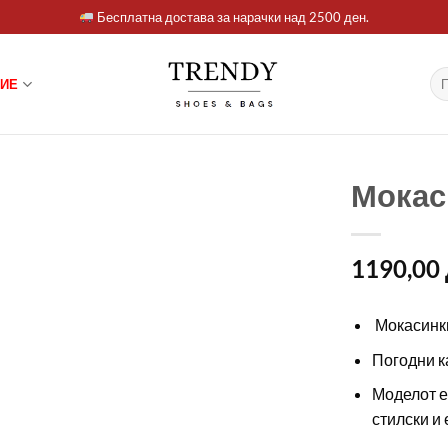
Бесплатна достава за нарачки над 2500 ден.
Ба
ИЕ
за:
Мокас
1190,00
Мокасинки
Погодни ка
Моделот е
стилски и 