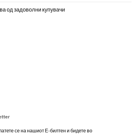
ва од задоволни купувачи
etter
атете се на нашиот Е-билтен и бидете во