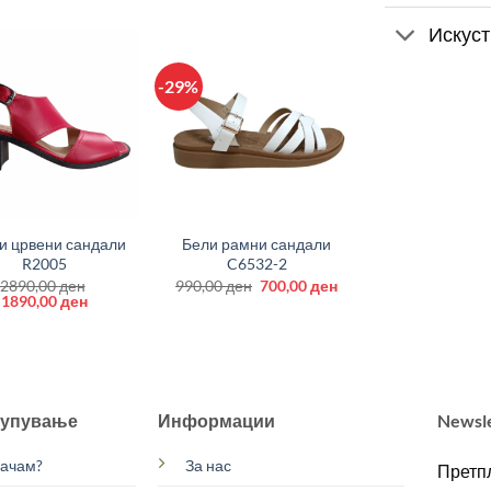
Искуст
-29%
+
и црвени сандали
Бели рамни сандали
R2005
C6532-2
Original
Current
2890,00
ден
990,00
ден
700,00
ден
Original
Current
price
price
1890,00
ден
price
price
was:
is:
was:
is:
990,00 ден.
700,00 ден.
2890,00 ден.
1890,00 ден.
купување
Информации
Newsl
рачам?
За нас
Претпл