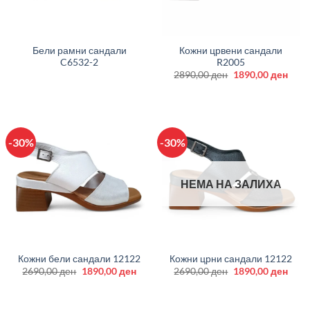
Бели рамни сандали
Кожни црвени сандали
C6532-2
R2005
Original
Curr
2890,00
ден
1890,00
ден
price
price
was:
is:
2890,00 ден.
1890
-30%
-30%
НЕМА НА ЗАЛИХА
Кожни бели сандали 12122
Кожни црни сандали 12122
Original
Current
Original
Curr
2690,00
ден
1890,00
ден
2690,00
ден
1890,00
ден
price
price
price
price
was:
is:
was:
is:
2690,00 ден.
1890,00 ден.
2690,00 ден.
1890