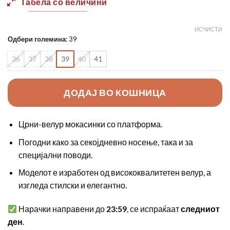
Табела со величини
ИСЧИСТИ
Одбери големина
:
39
36
37
38
39
40
41
ДОДАЈ ВО КОШНИЦА
Црни-велур мокасинки со платформа.
Погодни како за секојдневно носење, така и за
специјални поводи.
Моделот е изработен од висококвалитетен велур, а
изгледа стилски и елегантно.
Нарачки направени до
23:59
, се испраќаат
следниот
ден
.