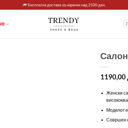
Бесплатна достава за нарачки над 2500 ден.
Ба
ИЕ
за:
Салон
1190,00
Женски са
висококва
Моделот е 
Совршен и