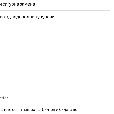
и сигурна замена
ва од задоволни купувачи
etter
атете се на нашиот Е-билтен и бидете во