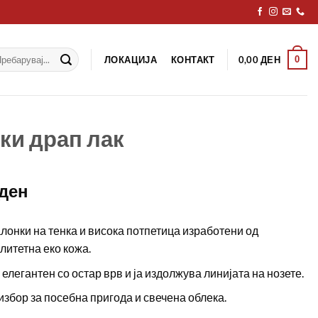
рај
ЛОКАЦИЈА
КОНТАКТ
0
0,00
ДЕН
ки драп лак
ден
лонки на тенка и висока потпетица изработени од
литетна еко кожа.
елегантен со остар врв и ја издолжува линијата на нозете.
збор за посебна пригода и свечена облека.