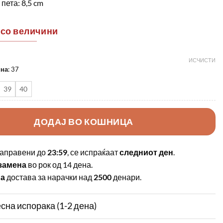
пета: 8,5 cm
 со величини
ИСЧИСТИ
ина
:
37
39
40
ДОДАЈ ВО КОШНИЦА
аправени до
23:59
, се испраќаат
следниот ден
.
замена
во рок од 14 дена.
на
достава за нарачки над
2500
денари.
сна испорака (1-2 дена)