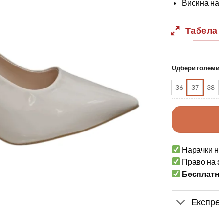
Висина на 
Табела
Одбери голем
36
37
38
Нарачки н
Право на
Бесплат
Експре