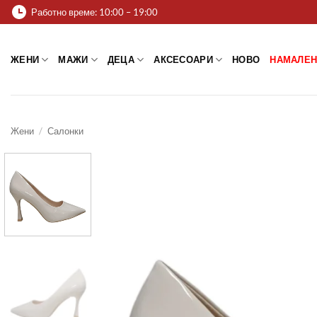
Skip
Работно време: 10:00 – 19:00
to
content
ЖЕНИ
МАЖИ
ДЕЦА
АКСЕСОАРИ
НОВО
НАМАЛЕН
Жени
/
Салонки