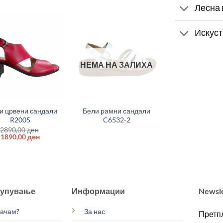
Лесна 
Искуст
НЕМА НА ЗАЛИХА
+
и црвени сандали
Бели рамни сандали
R2005
C6532-2
2890,00
ден
Original
Current
1890,00
ден
price
price
was:
is:
2890,00 ден.
1890,00 ден.
купување
Информации
Newsl
рачам?
За нас
Претпл