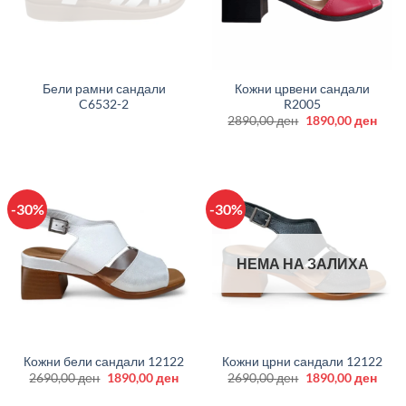
Бели рамни сандали
Кожни црвени сандали
C6532-2
R2005
Original
Curr
2890,00
ден
1890,00
ден
price
price
was:
is:
2890,00 ден.
1890
-30%
-30%
НЕМА НА ЗАЛИХА
Кожни бели сандали 12122
Кожни црни сандали 12122
Original
Current
Original
Curr
2690,00
ден
1890,00
ден
2690,00
ден
1890,00
ден
price
price
price
price
was:
is:
was:
is: