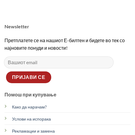
2690,00 ден.
1890,00 ден.
2690,00 ден.
1890
Newsletter
Претплатете се на нашиот Е-билтен и бидете во тек со
најновите понуди и новости!
Помош при купување
Како да нарачам?
Услови на испорака
Рекламации и замена