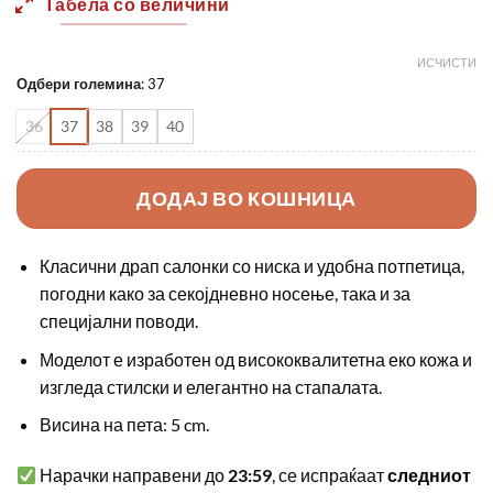
Табела со величини
ИСЧИСТИ
Одбери големина
:
37
36
37
38
39
40
ДОДАЈ ВО КОШНИЦА
Класични драп салонки со ниска и удобна потпетица,
погодни како за секојдневно носење, така и за
специјални поводи.
Моделот е изработен од висококвалитетна еко кожа и
изгледа стилски и елегантно на стапалата.
Висина на пета: 5 cm.
Нарачки направени до
23:59
, се испраќаат
следниот