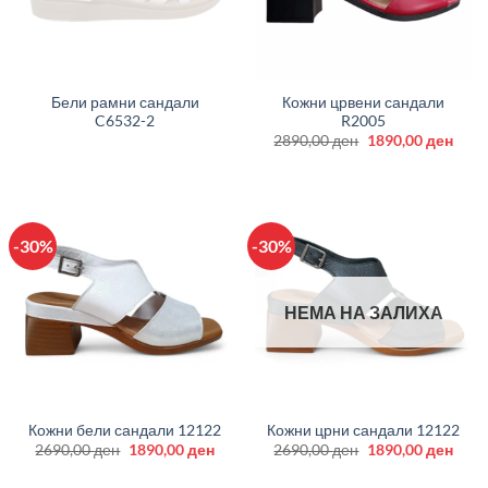
Бели рамни сандали
Кожни црвени сандали
C6532-2
R2005
Original
Curr
2890,00
ден
1890,00
ден
price
price
was:
is:
2890,00 ден.
1890
-30%
-30%
НЕМА НА ЗАЛИХА
Кожни бели сандали 12122
Кожни црни сандали 12122
Original
Current
Original
Curr
2690,00
ден
1890,00
ден
2690,00
ден
1890,00
ден
price
price
price
price
was:
is:
was:
is: