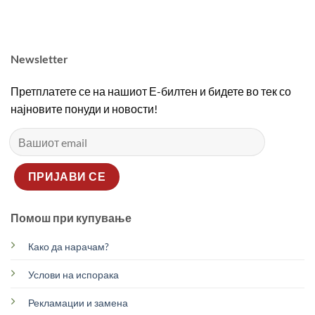
2690,00 ден.
1890,00 ден.
2690,00 ден.
1890
Newsletter
Претплатете се на нашиот Е-билтен и бидете во тек со
најновите понуди и новости!
Помош при купување
Како да нарачам?
Услови на испорака
Рекламации и замена