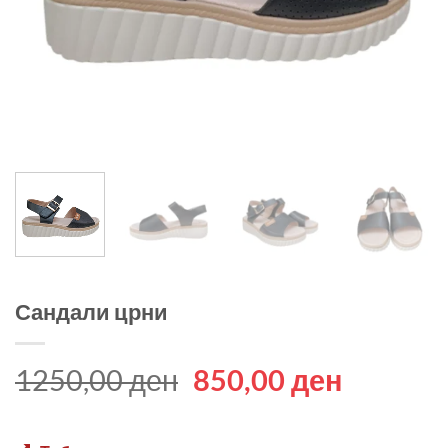
Сандали црни
Original
Current
1250,00
ден
850,00
ден
price
price
was:
is: