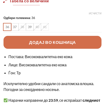
Табела со величини
1250,00 ден.
850,00 
ИСЧИСТИ
Одбери големина
:
36
36
37
38
39
40
41
ДОДАЈ ВО КОШНИЦА
Постава: Висококвалитетна еко кожа
Лице: Висококвалитетна еко кожа
Ѓон: Тр
Исклучително удобни сандали со анатомска влошка.
Погодни за секојдневно носење.
Нарачки направени до
23:59
, се испраќаат
следниот