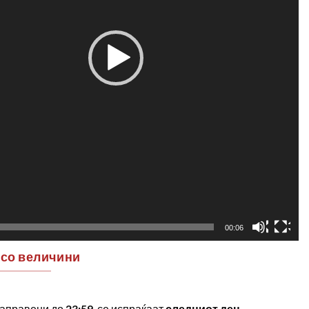
00:06
 со величини
аправени до
23:59
, се испраќаат
следниот ден
.