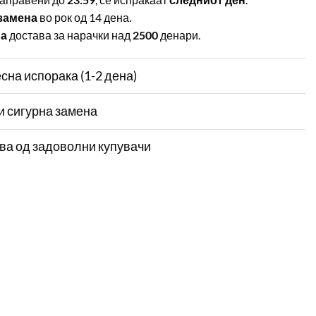
замена
во рок од 14 дена.
на
достава за нарачки над
2500
денари.
сна испорака (1-2 дена)
и сигурна замена
ва од задоволни купувачи