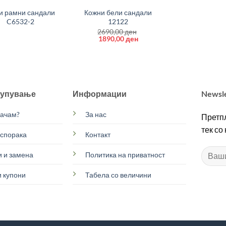
и рамни сандали
Кожни бели сандали
C6532-2
12122
2690,00
ден
Original
Current
1890,00
ден
price
price
was:
is:
2690,00 ден.
1890,00 ден.
купување
Информации
Newsl
рачам?
За нас
Претпл
тек со
испорака
Контакт
 и замена
Политика на приватност
 купони
Табела со величини