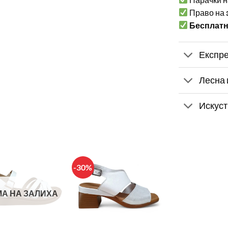
Право на
Бесплат
Експре
Лесна 
Искуст
-30%
А НА ЗАЛИХА
+