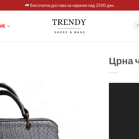
Бесплатна достава за нарачки над 2500 ден.
Ба
ИЕ
за:
Црна 
Видео
плејер