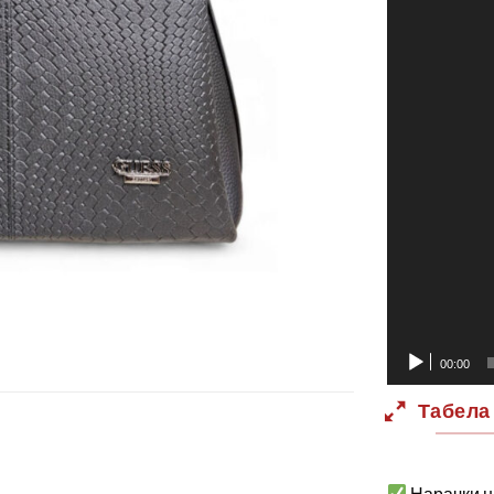
00:00
Табела
Нарачки н