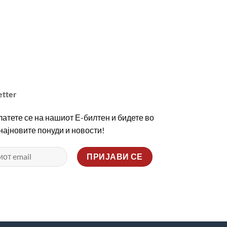
etter
атете се на нашиот Е-билтен и бидете во
 најновите понуди и новости!