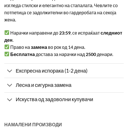
изгледа стилски и елегантно на стапалата. Чевлите со
потпетица се задолжителни во гардеробата на секоја
жена.
Нарачки направени до
23:59
, се испраќаат
следниот
ден
.
Право на
замена
во рок од 14 дена.
Бесплатна
достава за нарачки над
2500
денари.
Експресна испорака (1-2 дена)
Лесна и сигурна замена
Искуства од задоволни купувачи
НАМАЛЕНИ ПРОИЗВОДИ