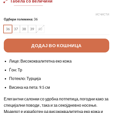
Табела со величини
1890,00 ден.
1290,0
ИСЧИСТИ
Одбери големина
:
36
36
37
38
39
40
ДОДАЈ ВО КОШНИЦА
Лице: Висококвалитетна еко кожа
Ѓон: Тр
Потекло: Турција
Висина на пета: 9.5 см
Елегантни салонки со удобна потпетица, погодни како за
специјални поводи , така и за секојдневно носење.
Моделот е изработен од висококвалитетна еко кожа и