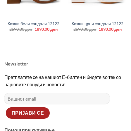
Кожни бели сандали 12122
Кожни црни сандали 12122
Original
Current
Original
Curr
2690,00
ден
1890,00
ден
2690,00
ден
1890,00
ден
price
price
price
price
was:
is:
was:
is:
2690,00 ден.
1890,00 ден.
2690,00 ден.
1890
Newsletter
Претплатете се на нашиот Е-билтен и бидете во тек со
најновите понуди и новости!
Помош при купување