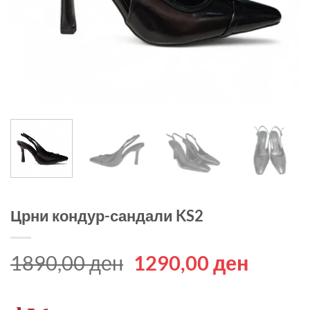
Црни кондур-сандали KS2
Original
Curren
1890,00
ден
1290,00
ден
price
price
was:
is: