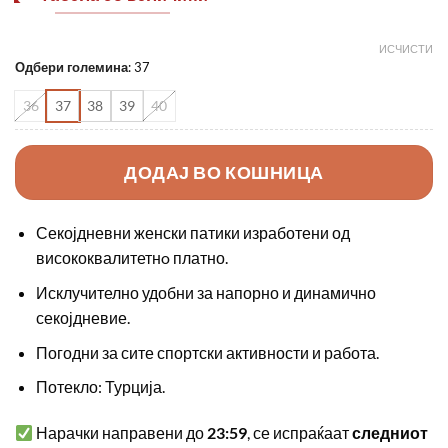
ИСЧИСТИ
Одбери големина
:
37
36
37
38
39
40
ДОДАЈ ВО КОШНИЦА
Секојдневни женски патики изработени од
висококвалитетнo платно.
Исклучително удобни за напорно и динамично
секојдневие.
Погодни за сите спортски активности и работа.
Потекло: Турција.
Нарачки направени до
23:59
, се испраќаат
следниот