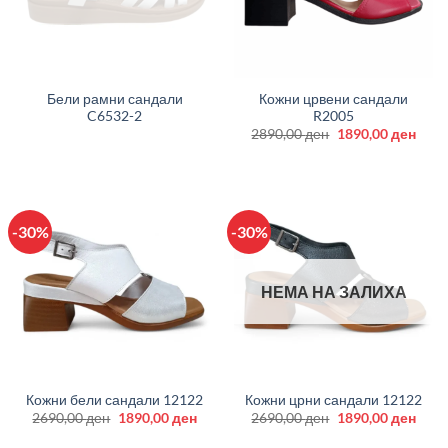
Бели рамни сандали
Кожни црвени сандали
C6532-2
R2005
Original
Curr
2890,00
ден
1890,00
ден
price
price
was:
is:
2890,00 ден.
1890
-30%
-30%
НЕМА НА ЗАЛИХА
Кожни бели сандали 12122
Кожни црни сандали 12122
Original
Current
Original
Curr
2690,00
ден
1890,00
ден
2690,00
ден
1890,00
ден
price
price
price
price
was:
is:
was:
is: