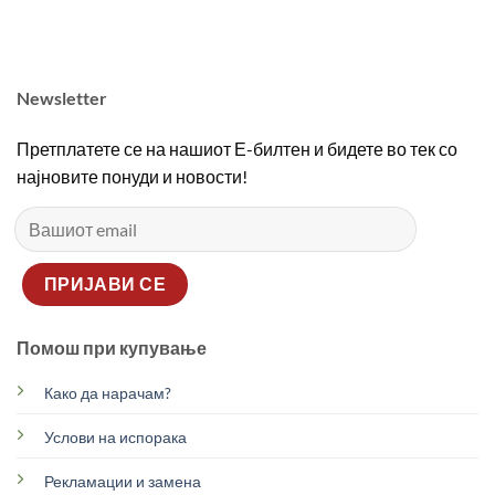
2690,00 ден.
1890,00 ден.
2690,00 ден.
1890
Newsletter
Претплатете се на нашиот Е-билтен и бидете во тек со
најновите понуди и новости!
Помош при купување
Како да нарачам?
Услови на испорака
Рекламации и замена