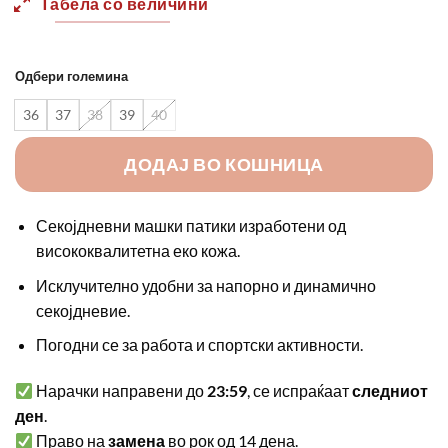
Табела со величини
Одбери големина
36
37
38
39
40
ДОДАЈ ВО КОШНИЦА
Секојдневни машки патики изработени од
висококвалитетна еко кожа.
Исклучително удобни за напорно и динамично
секојдневие.
Погодни се за работа и спортски активности.
Нарачки направени до
23:59
, се испраќаат
следниот
ден
.
Право на
замена
во рок од 14 дена.