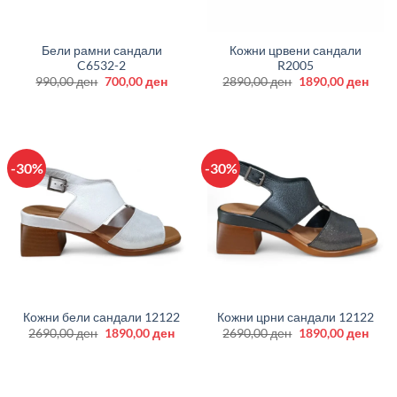
Бели рамни сандали
Кожни црвени сандали
C6532-2
R2005
Original
Current
Original
Curr
990,00
ден
700,00
ден
2890,00
ден
1890,00
ден
price
price
price
price
was:
is:
was:
is:
990,00 ден.
700,00 ден.
2890,00 ден.
1890
-30%
-30%
Кожни бели сандали 12122
Кожни црни сандали 12122
Original
Current
Original
Curr
2690,00
ден
1890,00
ден
2690,00
ден
1890,00
ден
price
price
price
price
was:
is:
was:
is:
2690,00 ден.
1890,00 ден.
2690,00 ден.
1890