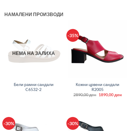
НАМАЛЕНИ ПРОИЗВОДИ
-35%
НЕМА НА ЗАЛИХА
Бели рамни сандали
Кожни црвени сандали
C6532-2
R2005
Original
Curr
2890,00
ден
1890,00
ден
price
price
was:
is:
2890,00 ден.
1890
-30%
-30%