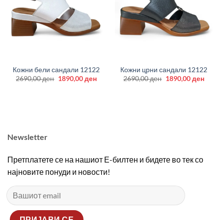
Кожни бели сандали 12122
Кожни црни сандали 12122
Original
Current
Original
Curr
2690,00
ден
1890,00
ден
2690,00
ден
1890,00
ден
price
price
price
price
was:
is:
was:
is:
2690,00 ден.
1890,00 ден.
2690,00 ден.
1890
Newsletter
Претплатете се на нашиот Е-билтен и бидете во тек со
најновите понуди и новости!