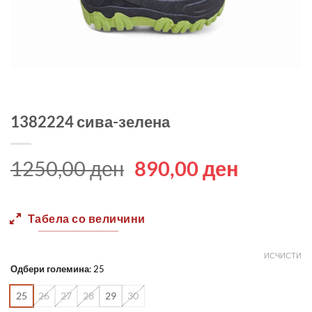
1382224 сива-зелена
Original
Current
1250,00
ден
890,00
ден
price
price
was:
is:
Табела со величини
1250,00 ден.
890,00 
ИСЧИСТИ
Одбери големина
:
25
25
26
27
28
29
30