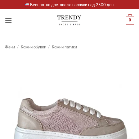
Skip
Бесплатна достава за нарачки над 2500 ден.
to
content
0
Жени
/
Кожни обувки
/
Кожни патики