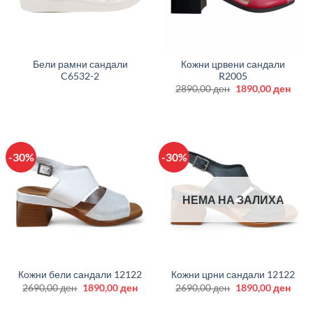
Бели рамни сандали
Кожни црвени сандали
C6532-2
R2005
Original
Curr
2890,00
ден
1890,00
ден
price
price
was:
is:
2890,00 ден.
1890
-30%
-30%
НЕМА НА ЗАЛИХА
Кожни бели сандали 12122
Кожни црни сандали 12122
Original
Current
Original
Curr
2690,00
ден
1890,00
ден
2690,00
ден
1890,00
ден
price
price
price
price
was:
is:
was:
is: