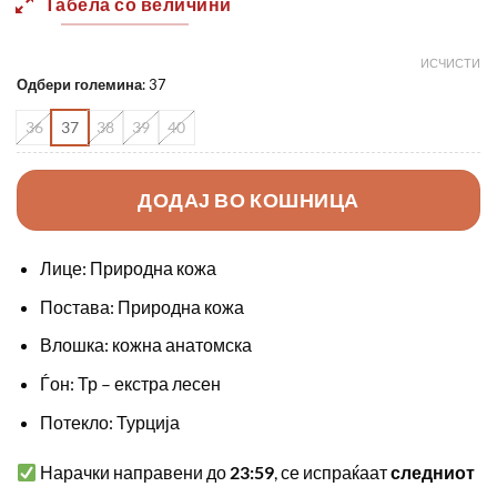
Табела со величини
ИСЧИСТИ
Одбери големина
:
37
36
37
38
39
40
ДОДАЈ ВО КОШНИЦА
Лице: Природна кожа
Постава: Природна кожа
Влошка: кожна анатомска
Ѓон: Тр – екстра лесен
Потекло: Турција
Нарачки направени до
23:59
, се испраќаат
следниот