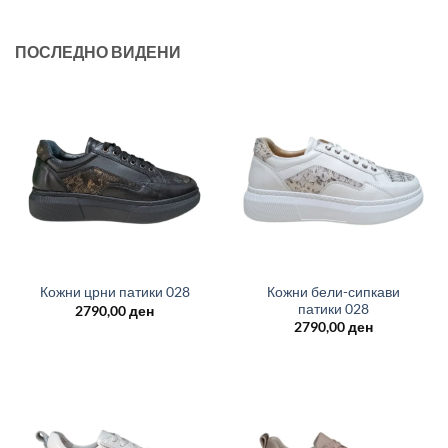
2690,00 ден.
1890,00 ден.
2690,00 ден.
1890
ПОСЛЕДНО ВИДЕНИ
Кожни бели-сипкави
Кожни црни патики 028
патики 028
2790,00
ден
2790,00
ден