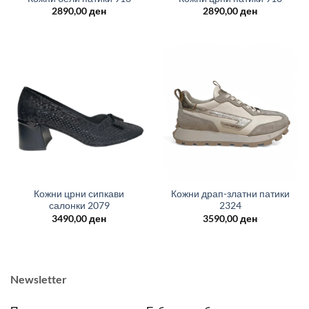
2890,00
ден
2890,00
ден
Кожни црни сипкави
Кожни драп-златни патики
салонки 2079
2324
3490,00
ден
3590,00
ден
Newsletter