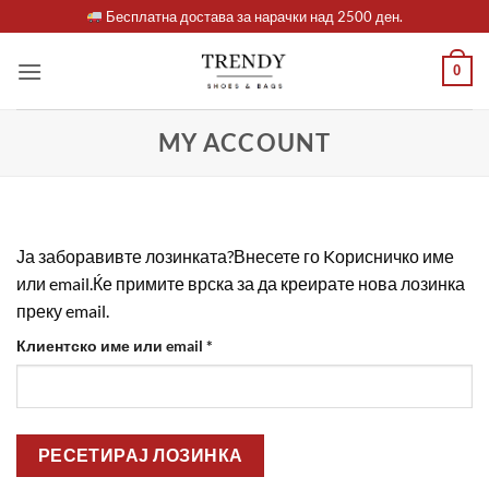
Skip
Бесплатна достава за нарачки над 2500 ден.
to
content
0
MY ACCOUNT
Ја заборавивте лозинката?Внесете го Kорисничко име
или email.Ќе примите врска за да креирате нова лозинка
преку email.
Задолжително
Клиентско име или email
*
РЕСЕТИРАЈ ЛОЗИНКА