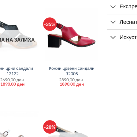
Експре
Лесна 
-35%
Искуст
А НА ЗАЛИХА
+
ни црни сандали
Кожни црвени сандали
12122
R2005
2690,00
ден
2890,00
ден
Original
Current
Original
Current
1890,00
ден
1890,00
ден
price
price
price
price
was:
is:
was:
is:
2690,00 ден.
1890,00 ден.
2890,00 ден.
1890,00 ден.
-28%