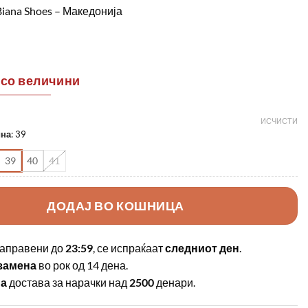
Biana Shoes – Македонија
 со величини
ИСЧИСТИ
ина
:
39
39
40
41
ДОДАЈ ВО КОШНИЦА
аправени до
23:59
, се испраќаат
следниот ден
.
замена
во рок од 14 дена.
на
достава за нарачки над
2500
денари.