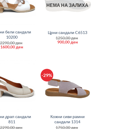
НЕМА НА ЗАЛИХА
+
ни бели сандали
Црни сандали C6513
10200
1250,00
ден
Original
Current
900,00
ден
2290,00
ден
price
price
Original
Current
1600,00
ден
was:
is:
price
price
1250,00 ден.
900,00 ден.
was:
is:
2290,00 ден.
1600,00 ден.
-29%
+
ни драп сандали
Кожни сиви рамни
811
сандали 1314
2290,00
ден
1750,00
ден