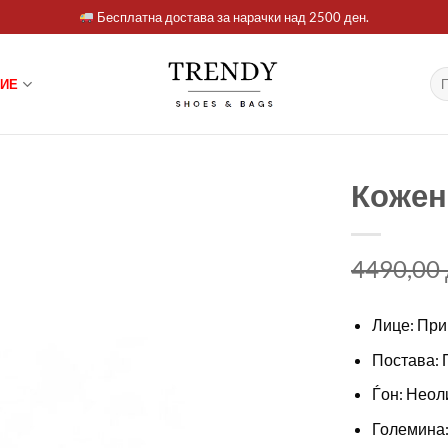
Бесплатна достава за нарачки над 2500 ден.
Ба
ИЕ
за:
Кожен
4490,00
Лице: При
Постава: 
Ѓон: Неол
Големина: