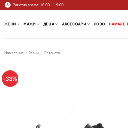
Skip
Работно време: 10:00 – 19:00
to
content
ЖЕНИ
МАЖИ
ДЕЦА
АКСЕСОАРИ
НОВО
НАМАЛЕН
Намаление
/
Жени
/
Останато
-33%