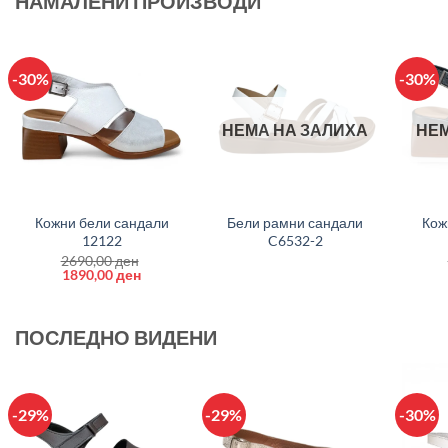
НАМАЛЕНИ ПРОИЗВОДИ
-30%
-30%
НЕМА НА ЗАЛИХА
НЕМ
+
+
+
Кожни бели сандали
Бели рамни сандали
Кож
12122
C6532-2
2690,00
ден
Original
Current
1890,00
ден
price
price
was:
is:
2690,00 ден.
1890,00 ден.
ПОСЛЕДНО ВИДЕНИ
-29%
-29%
-30%