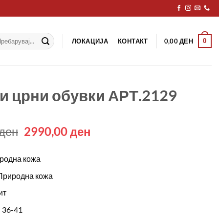
рај
ЛОКАЦИЈА
КОНТАКТ
0
0,00
ДЕН
и црни обувки АРТ.2129
Original
Current
ден
2990,00
ден
price
price
was:
is:
родна кожа
4490,00 ден.
2990,00 ден.
Природна кожа
ит
 36-41