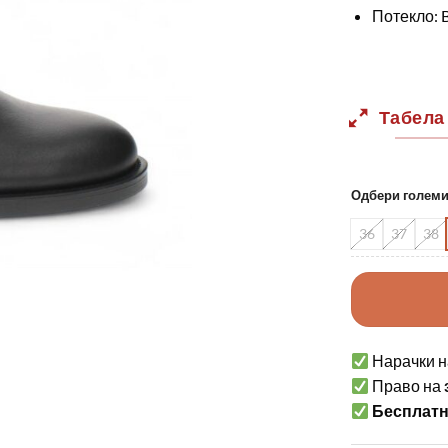
Потекло: 
Табела
Одбери голем
36
37
38
Нарачки н
Право на
Бесплат