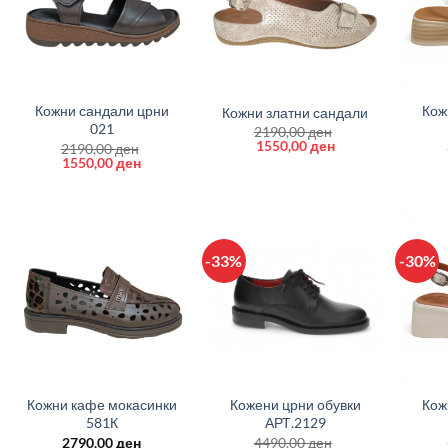
+
+
+
Кожни сандали црни
Кож
Кожни златни сандали
021
2190,00
ден
Original
Current
1550,00
ден
2190,00
ден
price
price
Original
Current
1550,00
ден
was:
is:
price
price
2190,00 ден.
1550,00 ден.
was:
is:
2190,00 ден.
1550,00 ден.
-33%
-30%
+
+
+
Кожни кафе мокасинки
Кожени црни обувки
Кож
581К
АРТ.2129
2790,00
ден
4490,00
ден