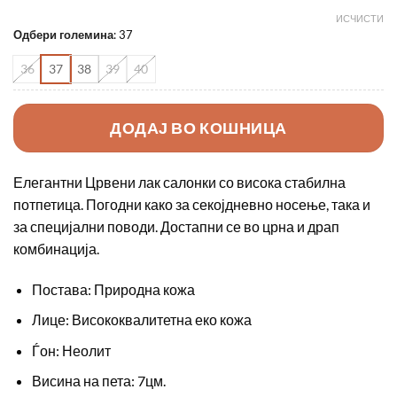
ИСЧИСТИ
Одбери големина
:
37
36
37
38
39
40
ДОДАЈ ВО КОШНИЦА
Елегантни Црвени лак салонки со висока стабилна
потпетица. Погодни како за секојдневно носење, така и
за специјални поводи. Достапни се во црна и драп
комбинација.
Постава: Природна кожа
Лице: Висококвалитетна еко кожа
Ѓон: Неолит
Висина на пета: 7цм.