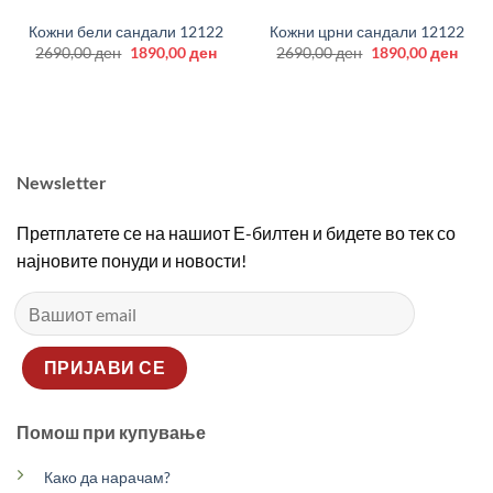
Кожни бели сандали 12122
Кожни црни сандали 12122
Original
Current
Original
Curr
2690,00
ден
1890,00
ден
2690,00
ден
1890,00
ден
price
price
price
price
was:
is:
was:
is:
2690,00 ден.
1890,00 ден.
2690,00 ден.
1890
Newsletter
Претплатете се на нашиот Е-билтен и бидете во тек со
најновите понуди и новости!
Помош при купување
Како да нарачам?