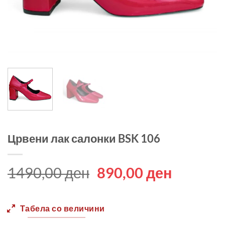
Црвени лак салонки BSK 106
Original
Current
1490,00
ден
890,00
ден
price
price
was:
is:
Табела со величини
1490,00 ден.
890,00 