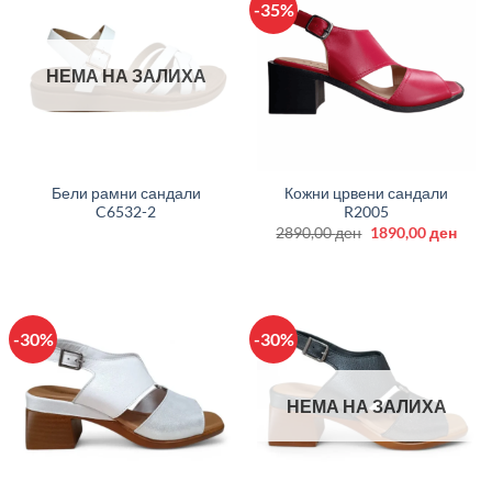
-35%
НЕМА НА ЗАЛИХА
Бели рамни сандали
Кожни црвени сандали
C6532-2
R2005
Original
Curr
2890,00
ден
1890,00
ден
price
price
was:
is:
2890,00 ден.
1890
-30%
-30%
НЕМА НА ЗАЛИХА