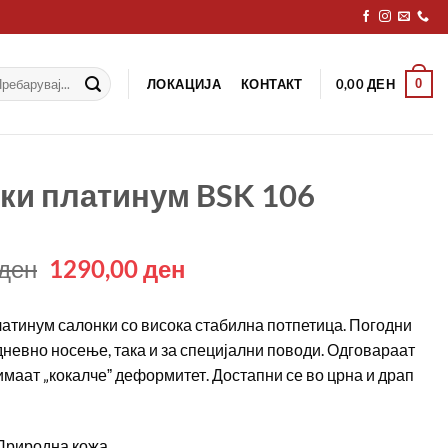
рај
ЛОКАЦИЈА
КОНТАКТ
0
0,00
ДЕН
ки платинум BSK 106
Original
Current
ден
1290,00
ден
price
price
was:
is:
атинум салонки со висока стабилна потпетица. Погодни
1690,00 ден.
1290,00 ден.
јдневно носење, така и за специјални поводи. Одговараат
имаат „кокалчеˮ деформитет. Достапни се во црна и драп
Природна кожа