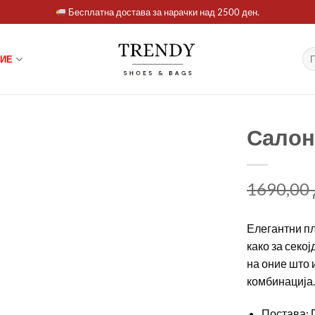
Бесплатна достава за нарачки над 2500 ден.
Ба
ИЕ
за:
Салон
1690,00
Елегантни пл
како за секо
на оние што 
комбинација.
Постава: 