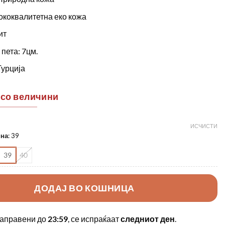
ококвалитетна еко кожа
ит
пета: 7цм.
Турција
 со величини
ИСЧИСТИ
ина
:
39
39
40
ДОДАЈ ВО КОШНИЦА
аправени до
23:59
, се испраќаат
следниот ден
.