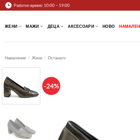
Skip
Работно време: 10:00 – 19:00
to
content
ЖЕНИ
МАЖИ
ДЕЦА
АКСЕСОАРИ
НОВО
НАМАЛЕН
Намаление
/
Жени
/
Останато
-24%