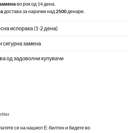
замена
во рок од 14 дена.
на
достава за нарачки над
2500
денари.
сна испорака (1-2 дена)
и сигурна замена
ва од задоволни купувачи
etter
атете се на нашиот Е-билтен и бидете во