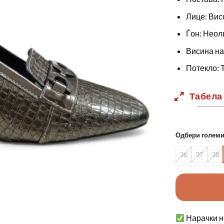
Лице: Вис
Ѓон: Неол
Висина на 
Потекло: 
Табела
Одбери голем
36
37
38
Нарачки н