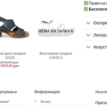
Право на
Бесплат
Експре
НЕМА НА ЗАЛИХА
Лесна 
+
Искуст
ни црни сандали
Бели рамни сандали
12122
C6532-2
2690,00
ден
Original
Current
1890,00
ден
price
price
was:
is:
2690,00 ден.
1890,00 ден.
купување
Информации
Newsl
рачам?
За нас
Претпл