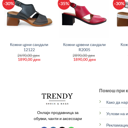
-30%
-35%
-30%
+
+
+
Кожни црни сандали
Кожни црвени сандали
Кож
12122
R2005
2690,00
ден
2890,00
ден
Original
Current
Original
Current
1890,00
ден
1890,00
ден
price
price
price
price
was:
is:
was:
is:
2690,00 ден.
1890,00 ден.
2890,00 ден.
1890,00 ден.
Помош при 
Како да на
Онлајн продавница за
Услови на 
обувки, чанти и аксесоари
Рекламации