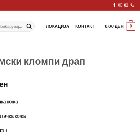
рај
ЛОКАЦИЈА
КОНТАКТ
0
0,00
ДЕН
мски кломпи драп
ен
чка кожа
штачка кожа
тан