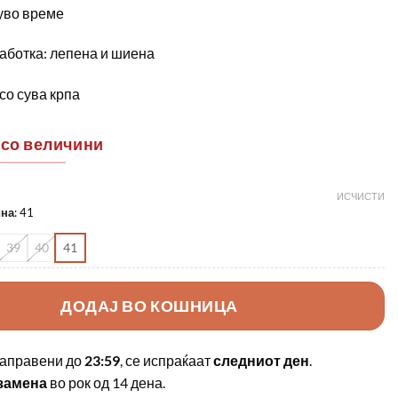
уво време
аботка: лепена и шиена
со сува крпа
 со величини
ИСЧИСТИ
ина
:
41
39
40
41
ДОДАЈ ВО КОШНИЦА
аправени до
23:59
, се испраќаат
следниот ден
.
замена
во рок од 14 дена.