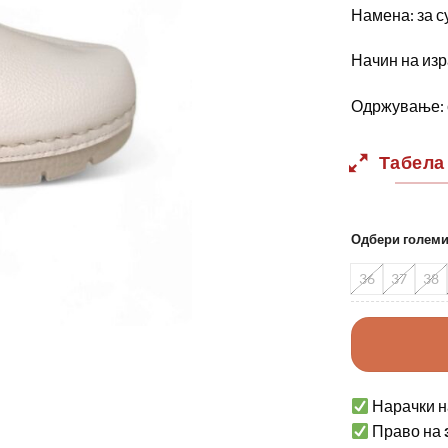
Намена: за с
Начин на изр
Одржување: 
Табела
Одбери голем
36
37
38
Нарачки н
Право на