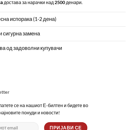
на
достава за нарачки над
2500
денари.
сна испорака (1-2 дена)
и сигурна замена
ва од задоволни купувачи
etter
атете се на нашиот Е-билтен и бидете во
 најновите понуди и новости!