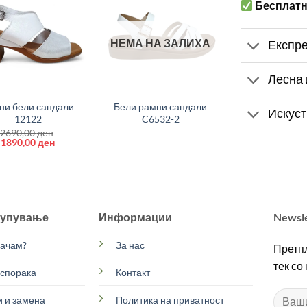
Бесплат
НЕМА НА ЗАЛИХА
Експре
Лесна 
+
ни бели сандали
Бели рамни сандали
Искуст
12122
C6532-2
2690,00
ден
Original
Current
1890,00
ден
price
price
was:
is:
2690,00 ден.
1890,00 ден.
купување
Информации
Newsl
рачам?
За нас
Претпл
тек со
испорака
Контакт
 и замена
Политика на приватност