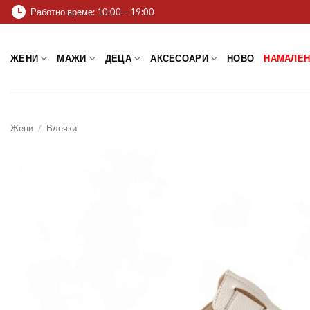
Skip
Работно време: 10:00 – 19:00
to
content
ЖЕНИ
МАЖИ
ДЕЦА
АКСЕСОАРИ
НОВО
НАМАЛЕН
Жени
/
Влечки