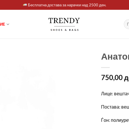
Бесплатна достава за нарачки над 2500 ден.
Ба
ИЕ
за:
Анато
750,00
д
Лице: вешта
Постава: ве
Ѓон: полиуре