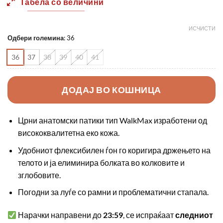
Табела со величини
ИСЧИСТИ
Одбери големина
:
36
36
37
38
39
40
41
ДОДАЈ ВО КОШНИЦА
Црни анатомски патики тип WalkMax изработени од
висококвалитетна еко кожа.
Удобниот флексибилен ѓон го коригира држењето на
телото и ја елиминира болката во колковите и
зглобовите.
Погодни за луѓе со рамни и проблематични стапала.
Нарачки направени до
23:59
, се испраќаат
следниот