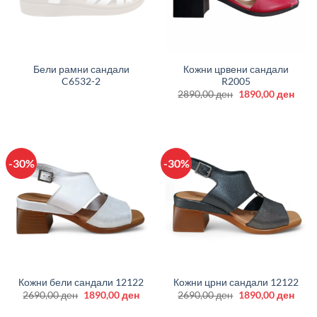
Бели рамни сандали
Кожни црвени сандали
C6532-2
R2005
Original
Curr
2890,00
ден
1890,00
ден
price
price
was:
is:
2890,00 ден.
1890
-30%
-30%
Кожни бели сандали 12122
Кожни црни сандали 12122
Original
Current
Original
Curr
2690,00
ден
1890,00
ден
2690,00
ден
1890,00
ден
price
price
price
price
was:
is:
was:
is: