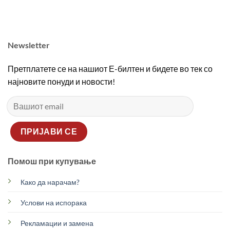
2690,00 ден.
1890,00 ден.
2690,00 ден.
1890
Newsletter
Претплатете се на нашиот Е-билтен и бидете во тек со
најновите понуди и новости!
Помош при купување
Како да нарачам?
Услови на испорака
Рекламации и замена