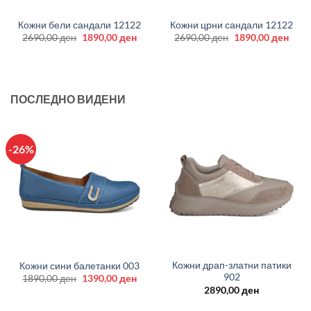
Кожни бели сандали 12122
Кожни црни сандали 12122
Original
Current
Original
Curr
2690,00
ден
1890,00
ден
2690,00
ден
1890,00
ден
price
price
price
price
was:
is:
was:
is:
2690,00 ден.
1890,00 ден.
2690,00 ден.
1890
ПОСЛЕДНО ВИДЕНИ
-26%
Кожни драп-златни патики
Кожни сини балетанки 003
902
Original
Current
1890,00
ден
1390,00
ден
price
price
2890,00
ден
was:
is:
1890,00 ден.
1390,00 ден.