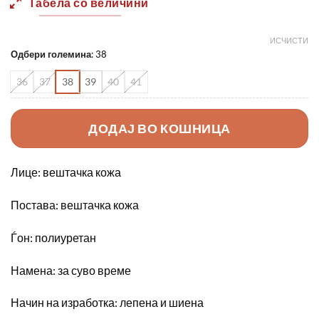
Табела со величини
790,00 ден.
550,00 д
ИСЧИСТИ
Одбери големина
:
38
36
37
38
39
40
41
ДОДАЈ ВО КОШНИЦА
Лице: вештачка кожа
Постава: вештачка кожа
Ѓон: полиуретан
Намена: за суво време
Начин на изработка: лепена и шиена