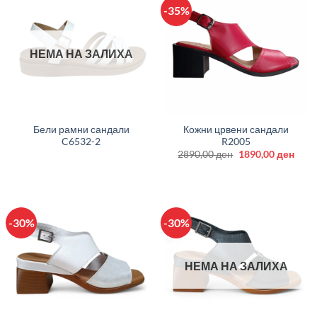
-35%
НЕМА НА ЗАЛИХА
Бели рамни сандали
Кожни црвени сандали
C6532-2
R2005
Original
Curr
2890,00
ден
1890,00
ден
price
price
was:
is:
2890,00 ден.
1890
-30%
-30%
НЕМА НА ЗАЛИХА