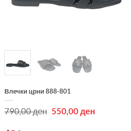
Влечки црни 888-801
Original
Current
790,00
ден
550,00
ден
price
price
was:
is: