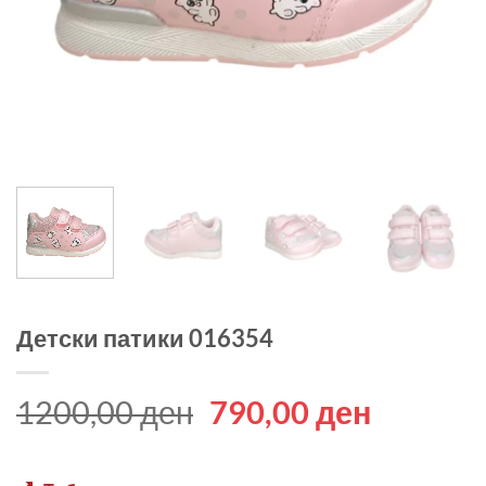
Детски патики 016354
Original
Current
1200,00
ден
790,00
ден
price
price
was:
is: