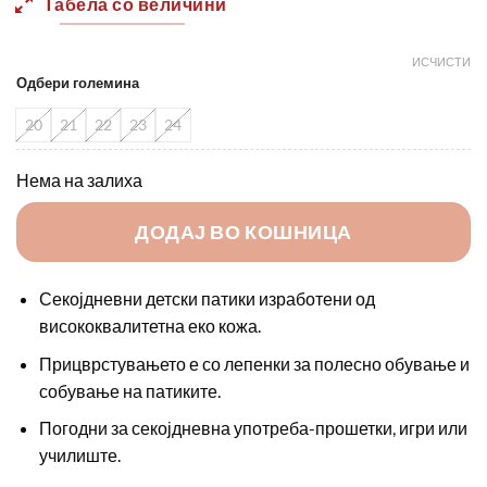
Табела со величини
1200,00 ден.
790,00 
ИСЧИСТИ
Одбери големина
20
21
22
23
24
Нема на залиха
ДОДАЈ ВО КОШНИЦА
Секојдневни детски патики изработени од
висококвалитетна еко кожа.
Прицврстувањето е со лепенки за полесно обување и
собување на патиките.
Погодни за секојдневна употреба-прошетки, игри или
училиште.