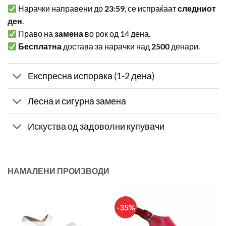
Нарачки направени до
23:59
, се испраќаат
следниот
ден
.
Право на
замена
во рок од 14 дена.
Бесплатна
достава за нарачки над
2500
денари.
Експресна испорака (1-2 дена)
Лесна и сигурна замена
Искуства од задоволни купувачи
НАМАЛЕНИ ПРОИЗВОДИ
-35%