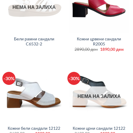
НЕМА НА ЗАЛИХА
Бели рамни сандали
Кожни црвени сандали
C6532-2
R2005
Original
Curr
2890,00
ден
1890,00
ден
price
price
was:
is:
2890,00 ден.
1890
-30%
-30%
НЕМА НА ЗАЛИХА
Кожни бели сандали 12122
Кожни црни сандали 12122