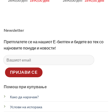
Original
Current
Original
Curr
2690,00
ден
1890,00
ден
2690,00
ден
1890,00
ден
price
price
price
price
was:
is:
was:
is:
2690,00 ден.
1890,00 ден.
2690,00 ден.
1890
Newsletter
Претплатете се на нашиот Е-билтен и бидете во тек со
најновите понуди и новости!
Помош при купување
Како да нарачам?
Услови на испорака